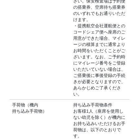
さい。保安検査場は予約便
の搭乗券、空席待ち搭乗券
のいずれでもお通りいただ
けます。
・提携航空会社運航便との
コードシェア便へ座席のご
用意ができた場合、マイレ
ージの積算までに通常より
お時間をいただくことがご
ざいます。なお、ご予約時
にマイレージ番号をご登録
いただいていない場合は、
ご搭乗後に事後登録の手続
きが必要となりますので、
あらかじめご了承くださ
い。
手荷物（機内
持ち込み手荷物条件
持ち込み手荷物）
お客様1人（座席を使用し
ない幼児を除く）が機内に
お持ち込みいただけるお手
荷物は、以下のとおりで
す。