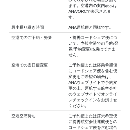
ます。空港内の案内表示は
ANA/ORCで表示されま
す。
最小乗り継ぎ時間
ANA運航便と同様です。
空港でのご予約・発券
・提携コードシェア便につ
いて、壱岐空港での予約/発
券/予約変更/払戻はできま
せん。
空港での当日便変更
ご予約便または搭乗希望便
にコードシェア便を含む便
変更をご希望の場合は、
ANAウェブサイトで予約変
更の上、運航する航空会社
のウェブサイトでオンライ
ンチェックインをお済ませ
ください。
空港空席待ち
ご予約便または搭乗希望便
に提携航空会社運航便との
コードシェア便を含む場合