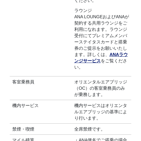
ください。
ラウンジ
ANA LOUNGEおよびANAが
契約する共用ラウンジをご
利用になれます。ラウンジ
受付にてプレミアムメンバ
ーステイタスカードと搭乗
券のご提示をお願いいたし
ます。詳しくは、
ANAラウ
ンジサービス
をご覧くださ
い。
客室乗務員
オリエンタルエアブリッジ
（OC）の客室乗務員のみ
が乗務します。
機内サービス
機内サービスはオリエンタ
ルエアブリッジの基準によ
り行います。
禁煙・喫煙
全席禁煙です。
マイル積算
・ANA便名でご搭乗の場合