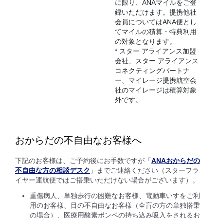
に限り、ANAマイルをご登
録いただけます。提携他社
会員についてはANA便とし
てマイルの積算・特典利用
の対象となります。
* スター アライアンス加盟
会社、スター アライアンス
コネクティングパートナ
ー、マイレージ提携航空会
社のマイレージは積算対象
外です。
おからだの不自由なお客様へ
下記のお客様は、ご予約後にお手数ですが「
ANAおからだの
不自由な方の相談デスク
」までご連絡ください（スターフラ
イヤー運航便ではご搭乗いただけない場合がございます）。
重傷病人、単独歩行の困難なお客様、電動車いすをご利
用のお客様、目の不自由なお客様（全盲の方の単独搭乗
の場合）、医療用酸素ボンベの持ち込み吸入をされるお