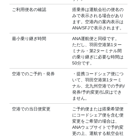
ご利用便名の確認
搭乗券は運航会社の便名の
みで表示される場合があり
ます。空港内の案内表示は
ANA/SFJで表示されます。
最小乗り継ぎ時間
ANA運航便と同様です。
ただし、羽田空港第1ター
ミナル・第2ターミナル間
の乗り継ぎに必要な時間は
50分です。
空港でのご予約・発券
・提携コードシェア便につ
いて、羽田空港第1ターミ
ナル、北九州空港での予約/
発券/予約変更/払戻はでき
ません。
空港での当日便変更
ご予約便または搭乗希望便
にコードシェア便を含む便
変更をご希望の場合は、
ANAウェブサイトで予約変
更の上、運航する航空会社