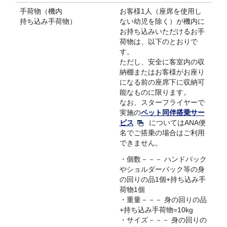
手荷物（機内
お客様1人（座席を使用し
持ち込み手荷物）
ない幼児を除く）が機内に
お持ち込みいただけるお手
荷物は、以下のとおりで
す。
ただし、安全に客室内の収
納棚またはお客様がお座り
になる前の座席下に収納可
能なものに限ります。
なお、スターフライヤーで
実施の
ペット同伴搭乗サー
ビス
についてはANA便
名でご搭乗の場合はご利用
できません。
・個数－－－ ハンドバック
やショルダーバック等の身
の回りの品1個+持ち込み手
荷物1個
・重量－－－ 身の回りの品
+持ち込み手荷物=10kg
・サイズ－－－ 身の回りの