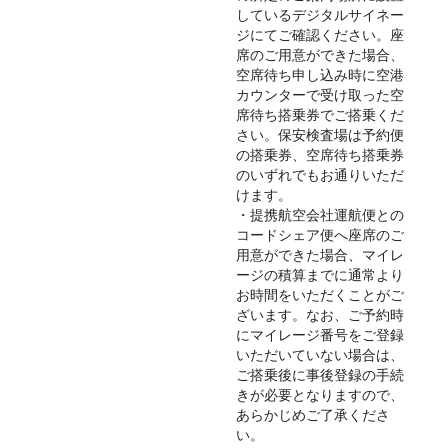
しているデジタルサイネー
ジにてご確認ください。座
席のご用意ができた場合、
空席待ち申し込み時に空港
カウンターで受け取った空
席待ち搭乗券でご搭乗くだ
さい。保安検査場は予約便
の搭乗券、空席待ち搭乗券
のいずれでもお通りいただ
けます。
・提携航空会社運航便との
コードシェア便へ座席のご
用意ができた場合、マイレ
ージの積算までに通常より
お時間をいただくことがご
ざいます。なお、ご予約時
にマイレージ番号をご登録
いただいていない場合は、
ご搭乗後に事後登録の手続
きが必要となりますので、
あらかじめご了承くださ
い。