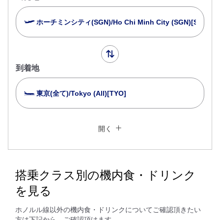
ホーチミンシティ(SGN)/Ho Chi Minh City (SGN)[SGN]
到着地
東京(全て)/Tokyo (All)[TYO]
複数都市で検索
閉じる
エコノミークラス
開く
往復で異なるクラスで検索
運賃タイプ指定なし
ご利用条件
搭乗クラス別の機内食・ドリンク
を見る
往路出発日および時間帯
ホノルル線以外の機内食・ドリンクについてご確認頂きたい
日付を選択
方は下記から、ご確認頂けます。