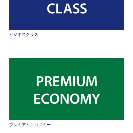
プロモーションコードについて
ビジネスクラス
前後3日の運賃を検索
・表示金額は選択いただいた条件でのもっともおトクな運賃となりま
す。
・表示金額と空席状況は最新ではない場合があります。[検索する]ボタ
ンより最新の空席照会結果をご確認ください。
・「＊」は現在金額が確認できない都市・日付となります。空席照会結
果画面にて最新の情報をご確認ください。
・表示金額には、運賃、
燃油特別付加運賃
、
航空保険特別料金
、その他
の各種税金、料金などが含まれます。発券時に再計算するため、変動す
る可能性があります。
・複数空港がある都市においては、複数空港の中でのおトクな運賃が表
示される場合があります。
検索する
プレミアムエコノミー