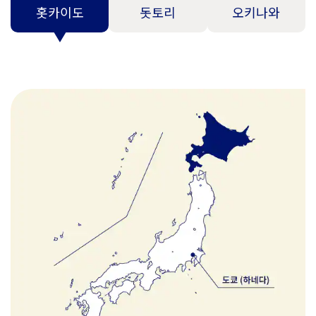
홋카이도
돗토리
오키나와