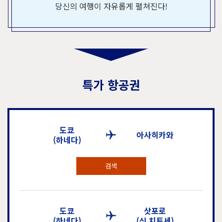
당신의 여행이 자유롭게 펼쳐진다!
특가 항공권
도쿄
아사히카와
(하네다)
검색
도쿄
삿포로
(하네다)
(신 치토세)