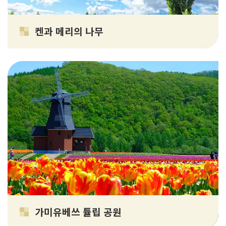
켄과 메리의 나무
가미유베쓰 튤립 공원