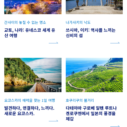
간사이의 놓칠 수 없는 명소
나가사키의 낙도
교토, 나라: 유네스코 세계 유
쓰시마, 이키: 역사를 느끼는
산 여행
신비의 섬
요코스카의 매력을 찾는 1일 여행
호쿠리쿠의 볼거리
발견하다, 연결하다, 느끼다.
다테야마 구로베 알펜 루트나
새로운 요코스카.
겐로쿠엔에서 일본의 풍경을
체감