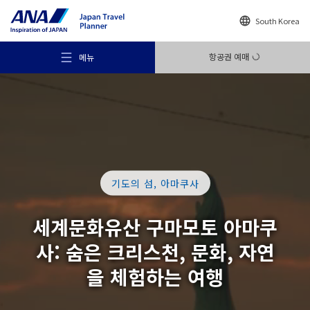
South Korea
항공권 예매
메뉴
추천 여행지
기도의 섬, 아마쿠사
여행의 힌트
세계문화유산 구마모토 아마쿠
사:
숨은 크리스천, 문화, 자연
목적지
을
체험하는 여행