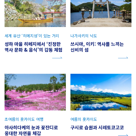
세계 유산 ‘히메지성’이 있는 거리
나가사키의 낙도
성하 마을 히메지에서 ‘진정한
쓰시마, 이키: 역사를 느끼는
역사 문화 & 음식’의 감동 체험
신비의 섬
초여름의 홋카이도 여행
여름의 홋카이도
아사히다케의 눈과 꽃잔디로
구시로 습원과 시레토코고코
웅대한 자연을 체감