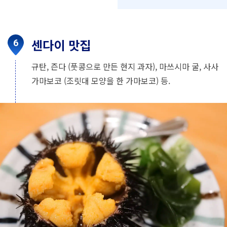
센다이 맛집
규탄, 즌다 (풋콩으로 만든 현지 과자), 마쓰시마 굴, 사사
가마보코 (조릿대 모양을 한 가마보코) 등.