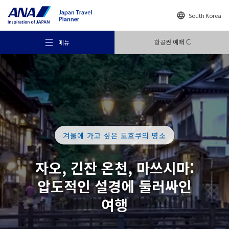
South Korea
항공권 예매
메뉴
추천 여행지
겨울에 가고 싶은 도호쿠의 명소
여행의 힌트
자오, 긴잔 온천,
마쓰시마:
압도적인
설경에
둘러싸인
목적지
여행