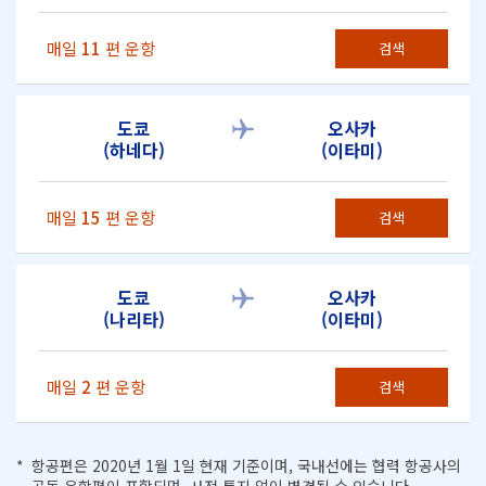
매일
11
편 운항
검색
도쿄
오사카
(하네다)
(이타미)
매일
15
편 운항
검색
도쿄
오사카
(나리타)
(이타미)
매일
2
편 운항
검색
항공편은 2020년 1월 1일 현재 기준이며, 국내선에는 협력 항공사의
공동 운항편이 포함되며, 사전 통지 없이 변경될 수 있습니다.