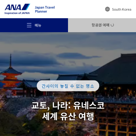
South Korea
항공권 예매
메뉴
추천 여행지
간사이의 놓칠 수 없는 명소
여행의 힌트
교토, 나라:
유네스코
세계 유산
여행
목적지