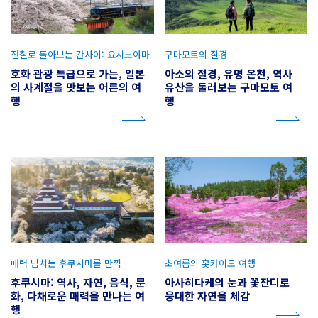
전철로 돌아보는 간사이: 요시노야마
구마모토의 절경
호화 관광 특급으로 가는, 일본
아소의 절경, 유명 온천, 역사
의 사계절을 맛보는 어른의 여
유산을 둘러보는 구마모토 여
행
행
매력 넘치는 후쿠시마를 만끽
초여름의 홋카이도 여행
후쿠시마: 역사, 자연, 음식, 문
아사히다케의 눈과 꽃잔디로
화, 다채로운 매력을 만나는 여
웅대한 자연을 체감
행