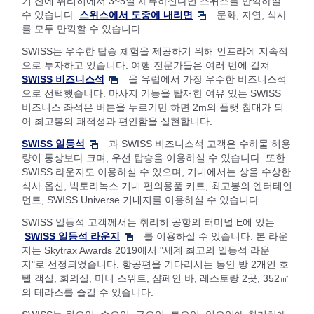
기 전에 취리히에서 3~5일 체류하신다면 스위스를 만끽하실
수 있습니다.
스위스에서 도중에 내리면
문화, 자연, 식사
를 모두 만끽할 수 있습니다.
SWISS는 우수한 탑승 체험을 제공하기 위해 인프라에 지속적
으로 투자하고 있습니다. 여행 전문가들은 여러 번에 걸쳐
SWISS 비즈니스석
을 유럽에서 가장 우수한 비즈니스석
으로 선택했습니다. 마사지 기능을 탑재한 여유 있는 SWISS
비즈니스 좌석은 버튼을 누르기만 하면 2m의 플랫 침대가 되
어 최고봉의 쾌적성과 편안함을 실현합니다.
SWISS 일등석
과 SWISS 비즈니스석 고객은 수하물 허용
량이 통상보다 크며, 우선 탑승을 이용하실 수 있습니다. 또한
SWISS 라운지도 이용하실 수 있으며, 기내에서는 상을 수상한
식사 옵션, 빅토리녹스 기내 편의용품 키트, 최고봉의 엔터테인
먼트, SWISS Universe 기내지를 이용하실 수 있습니다.
SWISS 일등석 고객께서는 취리히 공항의 터미널 E에 있는
SWISS 일등석 라운지
를 이용하실 수 있습니다. 본 라운
지는 Skytrax Awards 2019에서 "세계 최고의 일등석 라운
지"로 선정되었습니다. 항공편을 기다리시는 동안 방 2개인 호
텔 객실, 회의실, 미니 스위트, 샴페인 바, 레스토랑 2곳, 352㎡
의 테라스를 즐길 수 있습니다.