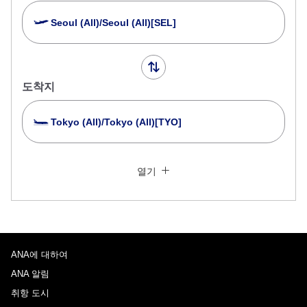
Seoul (All)/Seoul (All)[SEL]
도착지
Tokyo (All)/Tokyo (All)[TYO]
여러 도시에서 검색
닫기
일반석
열기
왕복 다른 클래스로 검색
운임 타입 지정하지 않음
이용 조건
ANA에 대하여
출국 출발일 및 시간대
ANA 알림
날짜 선택
취항 도시