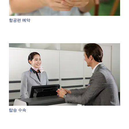
항공편 예약
탑승 수속