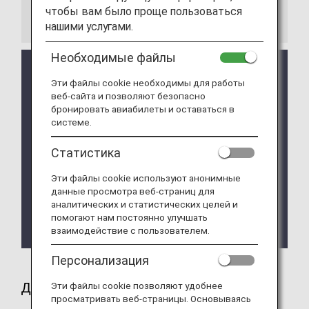
чтобы вам было проще пользоваться
Информация
нашими услугами.
Необходимые файлы
Повышение класса обслуживания
распространяется на всех пассажиров в
Эти файлы cookie необходимы для работы
бронировании. Чтобы подать отдельную заявку,
веб-сайта и позволяют безопасно
обратитесь на стойку регистрации в аэропорту.
бронировать авиабилеты и оставаться в
системе.
Премиальное повышение класса обслуживания
Star Alliance для рейсов, выполняемых
Статистика
авиакомпанией Asiana Airlines, доступно для
рейсов с датой посадки до 16 декабря 2026
Эти файлы cookie используют анонимные
года. Более подробную информацию вы можете
данные просмотра веб-страниц для
найти в разделе «
Прекращение
аналитических и статистических целей и
сотрудничества с авиакомпанией Asiana
помогают нам постоянно улучшать
взаимодействие с пользователем.
Airlines (OZ)
».
Персонализация
Доступные рейсы
Эти файлы cookie позволяют удобнее
просматривать веб-страницы. Основываясь