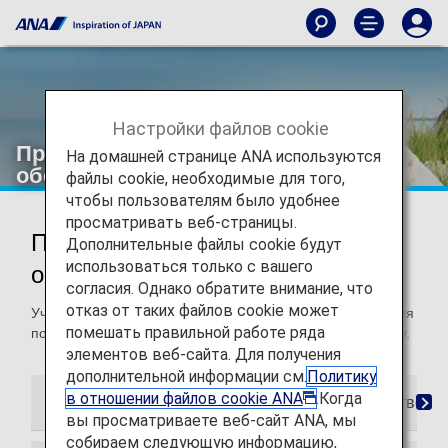
Настройки файлов cookie
Премиальное повышение класса
На домашней странице ANA используются
обслуживания Star Alliance
файлы cookie, необходимые для того,
чтобы пользователям было удобнее
просматривать веб-страницы.
Премиальное повышение класса
Дополнительные файлы cookie будут
использоваться только с вашего
обслуживания Star Alliance
согласия. Однако обратите внимание, что
отказ от таких файлов cookie может
Участники ANA Mileage Club могут использовать мили для
помешать правильной работе ряда
повышения класса на рейсах Star Alliance по всему миру.
элементов веб-сайта. Для получения
дополнительной информации см.
Политику
в отношении файлов cookie ANA
.Когда
Условия и положения
Требуемое количество ми
вы просматриваете веб-сайт ANA, мы
собираем следующую информацию,