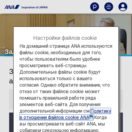
Настройки файлов cookie
На домашней странице ANA используются
Зал ожидания в аэропорту Уханя
файлы cookie, необходимые для того,
чтобы пользователям было удобнее
просматривать веб-страницы.
Зал ожидания в международном
Дополнительные файлы cookie будут
использоваться только с вашего
аэропорту Таньхэ (Ухань)
согласия. Однако обратите внимание, что
отказ от таких файлов cookie может
помешать правильной работе ряда
Информация
элементов веб-сайта. Для получения
дополнительной информации см.
Политику
в отношении файлов cookie ANA
.Когда
Услуги и часы работы стороннего зала ожидания
вы просматриваете веб-сайт ANA, мы
могут быть изменены без предварительного
собираем следующую информацию,