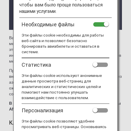
уведомления.
чтобы вам было проще пользоваться
В зависимости от страны или штата, в котором
нашими услугами.
находится зал ожидания, могут действовать
ограничения на условия доступа.
Необходимые файлы
Эти файлы cookie необходимы для работы
Вам доступен зал ожидания
Airport Authority Lounge
в
веб-сайта и позволяют безопасно
международном аэропорту Таньхэ (Ухань) в Китае. На
бронировать авиабилеты и оставаться в
этой странице вы найдете более подробную
системе.
информацию о доступе в залы ожидания для пассажиров
международных рейсов ANA.
Статистика
При пересадке с международного рейса ANA на
Эти файлы cookie используют анонимные
внутренний рейс, выполняемый другой авиакомпанией из
данные просмотра веб-страниц для
аэропорта за пределами Японии, условия доступа в зал
аналитических и статистических целей и
ожидания могут отличаться. Уточните условия доступа у
помогают нам постоянно улучшать
соответствующей авиакомпании.
взаимодействие с пользователем.
В этом зале ожидания нельзя использовать ваучеры
ANA Suite Lounge.
Персонализация
Эти файлы cookie позволяют удобнее
Клиенты, удовлетворяющие критериям
просматривать веб-страницы. Основываясь