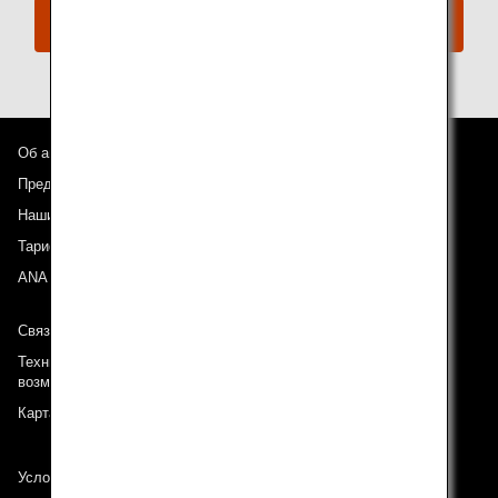
Забронируйте сейчас
Об авиакомпании ANA
Предложения и объявления
Наши направления
Тариф ANA Experience
ANA Mileage Club
Связь с ANA
Техническая поддержка (Для клиентов с ограниченными
возможностями)
Карта сайта
Условия перевозки