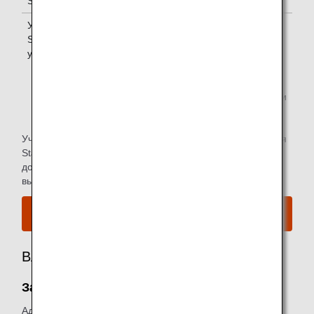
Super Flyers
Участники
Один *1
Star Alliance
уровня Gold
*1.
Вы можете воспользоваться залом ожидания, если
вы летите на том же рейсе, что и основной
участник.
Участники программы доступа в платные залы ожидания
Star Alliance могут ознакомиться с информацией о
доступе в зал ожидания аэропорта для рейсов,
выполняемых ANA, на
веб-сайте Star Alliance
.
Ознакомьтесь с картой аэропорта.
Владелец
Зал ожидания Airport Authority Lounge:
Администрация аэропорта Уханя