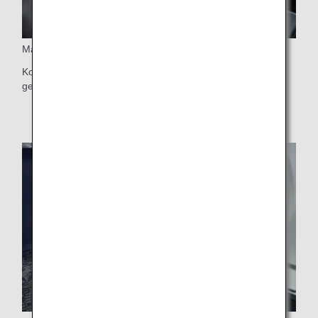
Masa
Koridora kolayca erişmenizi sağlayan, 90 derece dönen
geniş masa