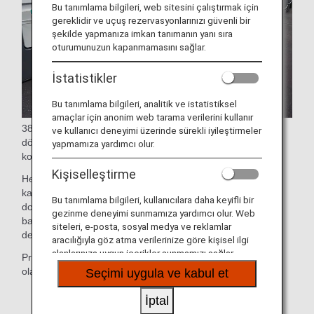
Bu tanımlama bilgileri, web sitesini çalıştırmak için
gereklidir ve uçuş rezervasyonlarınızı güvenli bir
şekilde yapmanıza imkan tanımanın yanı sıra
oturumunuzun kapanmamasını sağlar.
İstatistikler
Bu tanımlama bilgileri, analitik ve istatistiksel
amaçlar için anonim web tarama verilerini kullanır
38 inçlik (yaklaşık 97 cm) koltuk mesafesine ve 90 derece
ve kullanıcı deneyimi üzerinde sürekli iyileştirmeler
dönen büyük masaya sahip bu geniş koltuklar, koridora
yapmamıza yardımcı olur.
kolayca erişmenizi sağlar.
Kişiselleştirme
Her bir koltuk, dünya genelindeki Premium Economy
kabinlerindeki monitörler arasında en büyük olan 15,6 inç
Bu tanımlama bilgileri, kullanıcılara daha keyifli bir
dokunmatik panelli kişisel monitöre, 6 şekilde ayarlanabilir
gezinme deneyimi sunmamıza yardımcı olur. Web
baş desteğine ve cep telefonları ile diğer küçük eşyalar için
siteleri, e-posta, sosyal medya ve reklamlar
depolama alanına sahiptir.
aracılığıyla göz atma verilerinize göre kişisel ilgi
alanlarınıza uygun içerikler sunmamızı sağlar.
Premium Economy'de gelişmiş konforun ve çok yönlü
olanakların keyfini çıkarın.
Seçimi uygula ve kabul et
* Uçak ve koltuk özellikleri, önceden bildirim
İptal
yapılmaksızın değişikliğe tabidir.