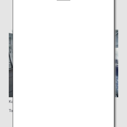
* Örnek resimler.
Koltuklar
Toplamda 73 Premium Economy koltuk