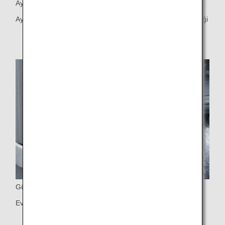
Ayarlanabilir Kişisel Işık
Ayarlanabilir kişisel ışık ve 6 şekilde ayarlanabilir baş desteği
Güç Bağlantı Noktaları
Evrensel PC güç bağlantı noktası ve USB bağlantı noktası