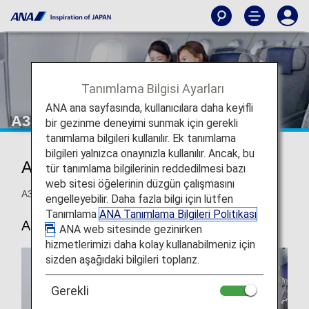
Tanımlama Bilgisi Ayarları
ANA ana sayfasında, kullanıcılara daha keyifli
A380 Premium Economy
bir gezinme deneyimi sunmak için gerekli
tanımlama bilgileri kullanılır. Ek tanımlama
bilgileri yalnızca onayınızla kullanılır. Ancak, bu
ANA Premium Economy
tür tanımlama bilgilerinin reddedilmesi bazı
web sitesi öğelerinin düzgün çalışmasını
A380 ANA Premium Economy koltuk bilgileri.
engelleyebilir. Daha fazla bilgi için lütfen
Tanımlama
ANA Tanımlama Bilgileri Politikası
A380
. ANA web sitesinde gezinirken
hizmetlerimizi daha kolay kullanabilmeniz için
sizden aşağıdaki bilgileri toplarız.
Gerekli