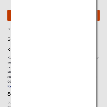
Bkz. A380 Koltuk Planı
Premium Economy Yolcuları için Önerilen
Seçenekler
Keep My Fare
Keep My Fare, müşterilerin bilet satın alma konusunda karar
vermek için daha fazla zamana ihtiyaç duymaları halinde
rezervasyon ve tarife bilgilerini bekletmelerini sağlayan
kullanışlı bir hizmettir (biletin düzenlenmesinden önceki 72
saate kadar). Tercih ettiğiniz uçuş ve tarifeyi seçtikten sonra
ödeme ekranından bu hizmet için başvuru yapabilirsiniz.
Keep My Fare hakkında daha fazla bilgi edinin
.
Ön Ödemeli Ekstra Bagaj
Bu hizmet, ücretsiz check-in sırasında teslim edilen bagaj
limitini aşan bagajlar için ANA web sitesinde önceden ek