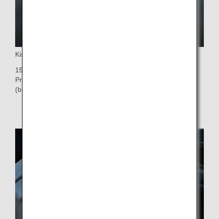
Kişisel Monitör
15,6 inç dokunmatik panelli kişisel monitör, tüm dünyada
Premium Economy kabinlerinde bulunan en büyük monitör
(birinci sıradaki koltuklar için 11,6 inç)