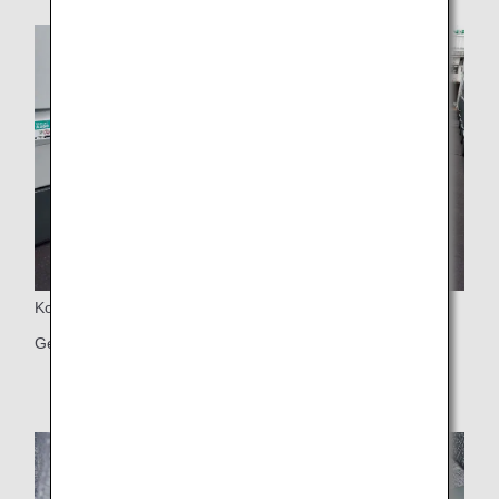
Koltuk Mesafesi
Geniş 38 inç (yaklaşık 97 cm) koltuk mesafesi