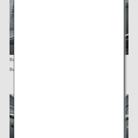
Bacak Desteği
Bacak desteği bulunan geniş bacak mesafesi