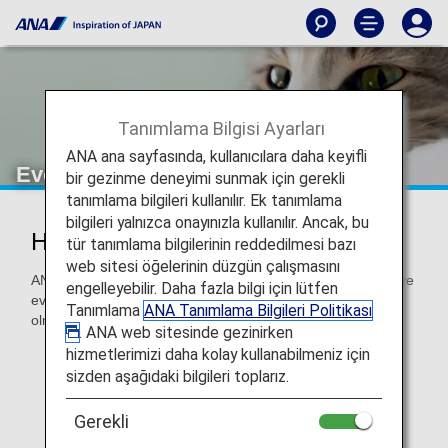
Tanımlama Bilgisi Ayarları
ANA ana sayfasında, kullanıcılara daha keyifli
Evcil Hayvanlarla Seyahat
bir gezinme deneyimi sunmak için gerekli
tanımlama bilgileri kullanılır. Ek tanımlama
bilgileri yalnızca onayınızla kullanılır. Ancak, bu
Hayvanlarla Seyahat Eden Yolcular
tür tanımlama bilgilerinin reddedilmesi bazı
web sitesi öğelerinin düzgün çalışmasını
ANA, evcil hayvanınızın ailenizin bir parçası olduğunu bilir ve
engelleyebilir. Daha fazla bilgi için lütfen
evcil hayvanınızla birlikte seyahat ederken size yardımcı
Tanımlama
ANA Tanımlama Bilgileri Politikası
olmaktan memnuniyet duyar.
. ANA web sitesinde gezinirken
Bir evcil hayvanın kargo olarak nakliyesinde işlemler
hizmetlerimizi daha kolay kullanabilmeniz için
farklılık gösterir.
sizden aşağıdaki bilgileri toplarız.
Ayrıntılar için lütfen
Hayvanların Taşınması
bölümüne bakın.
Gerekli