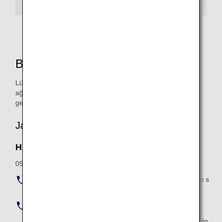
Bize Ulaşın
Lütfen evcil hayvan kafesinizin ve evcil hayvanınızın toplam
ağırlığının yanı sıra evcil hayvan kafesinizin uzunluğunu,
genişliğini ve yüksekliğini önceden kontrol edin.
Japonya'dan gelen sorular
Hizmet Saatleri
09:00 - 18:00 (Tüm yıl)
Navigasyon Arama (Japonya'nın herhangi bir yerinden s
abit fiyat):
0570-029-701
Tokyo (ücretli numara):
+81-3-6741-8702
Yukarıdaki numarayı arayın, sesli yönlendirmeyi dinleyin