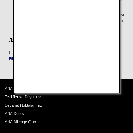
ve "2"yi seçin.
09:00 - 18:00 arasındaki çalışma saatleri dışında bir sor
u sormanız gerekiyorsa ANA Uluslararası Rezervasyon
ve Müşteri Hizmetleri Merkezi ile iletişime geçin.
Japonya dışında
Lütfen
her şubenin ANA Uluslararası Rezervasyon ve
Bilgi Merkezi
ile iletişime geçin.
ANA Hakkında
Teklifler ve Duyurular
Seyahat Noktalarımız
ANA Deneyimi
ANA Mileage Club