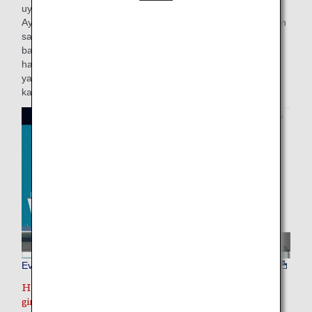
uygun olup olmadığı konusunu dikkatle gözden geçirin.
Ayrıca ANA, bir evcil hayvanın taşınması sırasında hayvanın
sağlığı, fiziksel kondisyonu vb. (bu kapsamda atmosfer
basıncı, sıcaklık, nemlilik, gürültü), gibi durumlardan ve
hayvanın kendi doğasından kaynaklanan ölüm veya
yaralanma hallerinden ya da taşınma sırasında kullanılan
kafesteki herhangi bir kusurdan mesul olmayacaktır.
Evcil hayvan taşıma ortamı
Her ülkenin/bölgenin, canlı hayvanların ülkeye
girişini/ülkeden çıkışını düzenleyen kendi