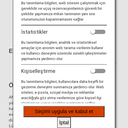
Yardım köpeğiyle seyahat ederken lütfen
Rehber
Bu tanımlama bilgileri, web sitesini çalıştırmak için
Köpekleri Olan Müşteriler
bölümüne bakın.
gereklidir ve uçuş rezervasyonlarınızı güvenli bir
şekilde yapmanıza imkan tanımanın yanı sıra
Yalnızca ANA tarafından gerçekleştirilen uçuşlar için
oturumunuzun kapanmamasını sağlar.
geçerlidir.
Ortak Uçuşlar
için lütfen ilgili hava yolu
şirketiyle iletişime geçin.
İstatistikler
Bu tanımlama bilgileri, analitik ve istatistiksel
amaçlar için anonim web tarama verilerini kullanır
Evcil Hayvanı Olan Müşteriler için Destek
ve kullanıcı deneyimi üzerinde sürekli iyileştirmeler
yapmamıza yardımcı olur.
Sık sorulan sorular için buraya tıklayın
Kişiselleştirme
Bu tanımlama bilgileri, kullanıcılara daha keyifli bir
Önemli Uyarı
gezinme deneyimi sunmamıza yardımcı olur. Web
siteleri, e-posta, sosyal medya ve reklamlar
ANA, evcil hayvanınızın rahatça seyahat edebilmesi için en
aracılığıyla göz atma verilerinize göre kişisel ilgi
yüksek özeni gösterecektir. Ancak uçaktaki koşullar, evcil
alanlarınıza uygun içerikler sunmamızı sağlar.
hayvanınızın gündelik ortamından çok farklıdır. Bu durum
Seçimi uygula ve kabul et
evcil hayvanınızın sağlığını etkileyerek hayvanın zayıf
düşmesine, yaralanmasına veya ölmesine sebep olabilir.
İptal
Lütfen önlemleri okuyun ve evcil hayvanınızın taşımaya