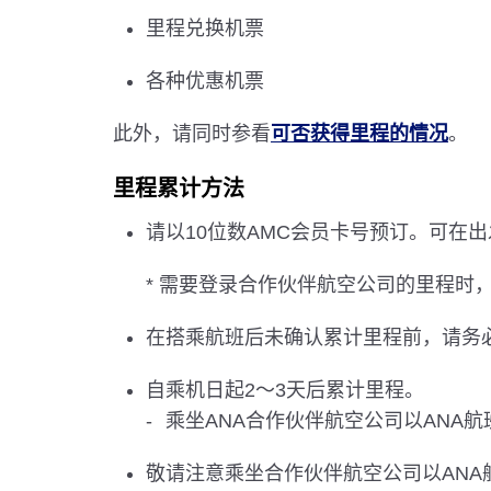
里程兑换机票
各种优惠机票
此外，请同时参看
可否获得里程的情况
。
里程累计方法
请以10位数AMC会员卡号预订。可在
* 需要登录合作伙伴航空公司的里程时
在搭乘航班后未确认累计里程前，请务
自乘机日起2～3天后累计里程。
乘坐ANA合作伙伴航空公司以ANA
敬请注意乘坐合作伙伴航空公司以ANA