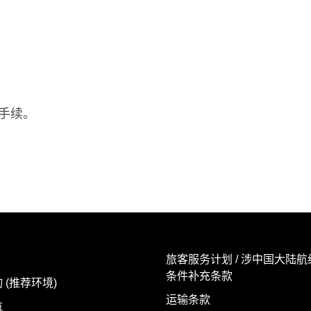
手续。
旅客服务计划 / 涉中国大陆
条件补充条款
 (推荐环境)
运输条款
航