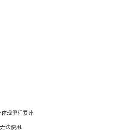
。
上体现里程累计。
客无法使用。