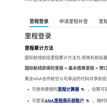
里程登录
申请里程补登
里
里程登录
里程累计方法
国际航线航班里程累计方法为,将乘机航段
国际航线获得的里程 = 基本搭乘里程 × 
乘坐ANA合作航空公司承运的代码共享航
可使用便捷的
里程计算器
，估算可
可登录
ANA里程俱乐部账户
，随时