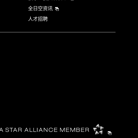
全日空资讯
人才招聘