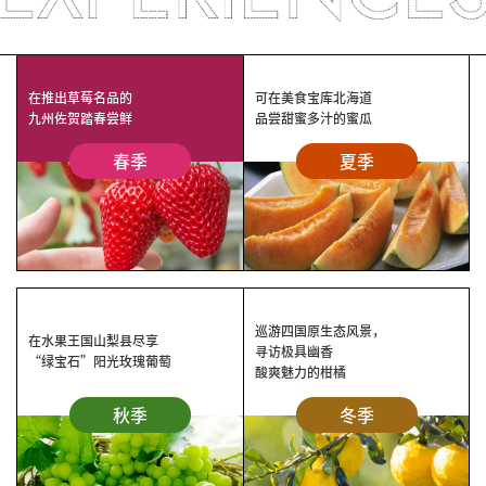
在推出草莓名品的
可在美食宝库北海道
九州佐贺踏春尝鲜
品尝甜蜜多汁的蜜瓜
春季
夏季
巡游四国原生态风景，
在水果王国山梨县尽享
寻访极具幽香
“绿宝石”阳光玫瑰葡萄
酸爽魅力的柑橘
秋季
冬季