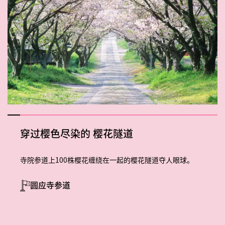
穿过樱色尽染的
樱花隧道
寺院参道上100株樱花缠绕在一起的樱花隧道夺人眼球。
圆应寺参道