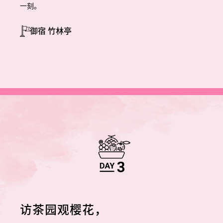
一刻。
御宿 竹林亭
访茶园观樱花，