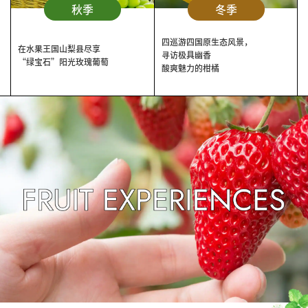
秋季
冬季
四巡游四国原生态风景，
在水果王国山梨县尽享
寻访极具幽香
“绿宝石”阳光玫瑰葡萄
酸爽魅力的柑橘