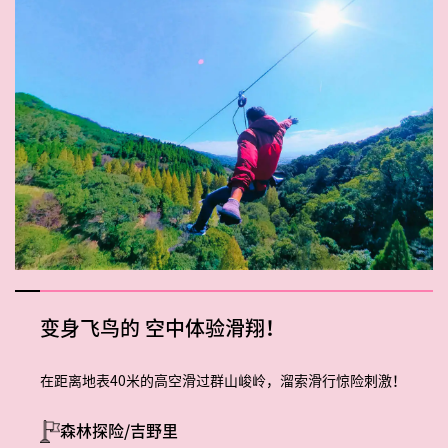
变身飞鸟的
空中体验滑翔！
在距离地表40米的高空滑过群山峻岭，溜索滑行惊险刺激！
森林探险/吉野里