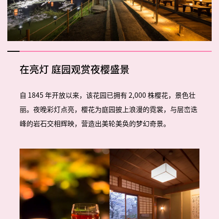
在亮灯
庭园观赏夜樱盛景
自 1845 年开放以来，该花园已拥有 2,000 株樱花，景色壮
丽。夜晚彩灯点亮，樱花为庭园披上浪漫的霓裳，与层峦迭
峰的岩石交相辉映，营造出美轮美奂的梦幻奇景。