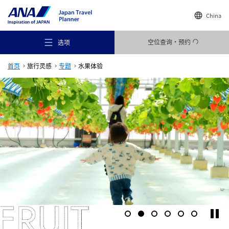
China
空位查询・预约
选项
首页
旅行灵感
专题
水果体验
推荐场所
旅行灵感
目的地