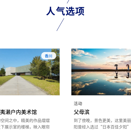
人气选项
香川
活动
夷濑户内美术馆
父母滨
的空间之中，精美的作品熠熠
到了傍晚，景色更美，这里美丽
走下展示室的楼梯，映入眼帘
阳曾经入选过“日本百佳夕阳”