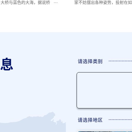
户大桥与蓝色的大海，据说桥
家不妨摆出各种姿势，投射在如
是出自东山魁夷的提案。纪念
子一般的水面上。
筑师谷口吉生设计。
息
请选择类别
请选择地区