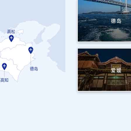
德岛
高松
德岛
爱媛
高知