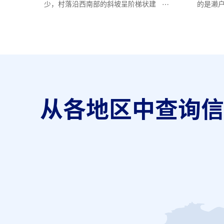
少，村落沿西南部的斜坡呈阶梯状建
的是濑
造，从港口望去，可以看懂民居像鱼
身颜色
鳞一般层层叠叠的独特景象。
馆由建
从各地区中查询信