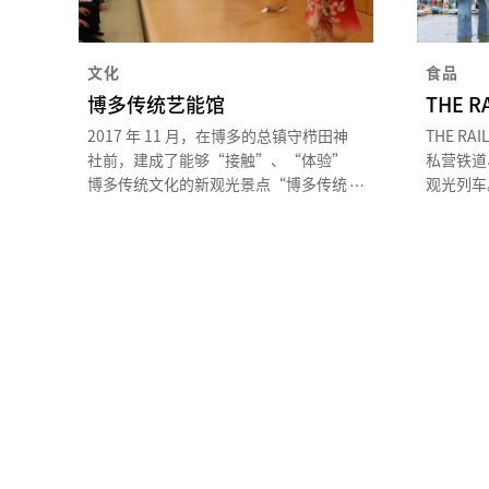
文化
食品
博多传统艺能馆
THE R
2017 年 11 月，在博多的总镇守栉田神
THE RAI
社前，建成了能够“接触”、“体验”
私营铁道
博多传统文化的新观光景点“博多传统
观光列车
艺能馆”。这座设施还是“博多券番的
比萨炉的
事务所兼排练场”。*1*1 平常不进行
客可以一
演出
和大牟田
茶巾为灵
满载着筑
旅程中可
。