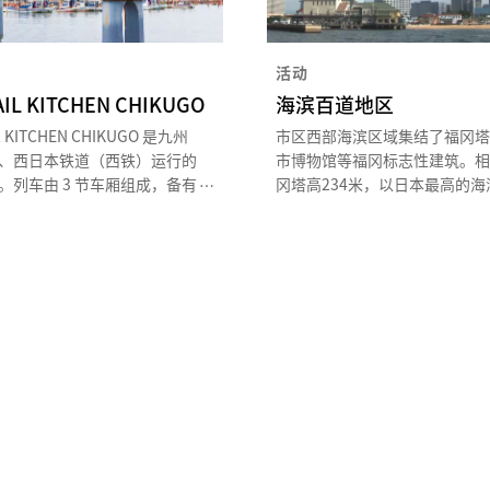
活动
AIL KITCHEN CHIKUGO
海滨百道地区
L KITCHEN CHIKUGO 是九州
市区西部海滨区域集结了福冈塔
、西日本铁道（西铁）运行的
市博物馆等福冈标志性建筑。相
。列车由 3 节车厢组成，备有
冈塔高234米，以日本最高的海
厨房和 52 个座位的餐桌，乘
著称。它是福冈市西部副都心的
边用餐，一边欣赏西铁福冈站
建筑，塔身镶嵌着8000多片半
站之间的田园风光。车体是以
镜，正三角形造型新颖现代，被
感的红色格子外观，车内装饰
称为“镜帆”。
后的文化。在这 2 个半小时的
以尽情用五感体验筑后风情