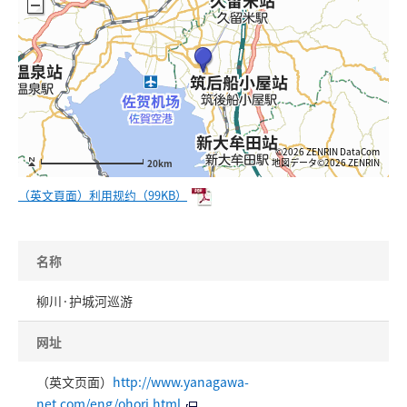
©2026 ZENRIN DataCom
地図データ©2026 ZENRIN
20km
（英文頁面）利用规约（99KB）
名称
柳川·护城河巡游
网址
（英文页面）
http://www.yanagawa-
net.com/eng/ohori.html