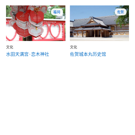
福冈
佐贺
文化
文化
水田天满宫·恋木神社
佐贺城本丸历史馆