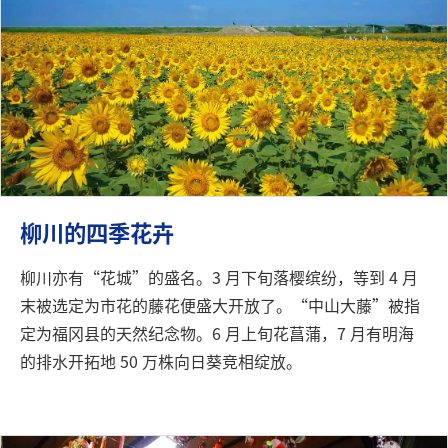
柳川的四季花卉
柳川亦有“花城”的盛名。3 月下旬落樱缤纷，等到 4 月
末被选定为市花的藤花便盛大开放了。“中山大藤”被指
定为福冈县的天然纪念物。6 月上旬花菖蒲，7 月有明海
的排水开拓地 50 万株向日葵竞相绽放。