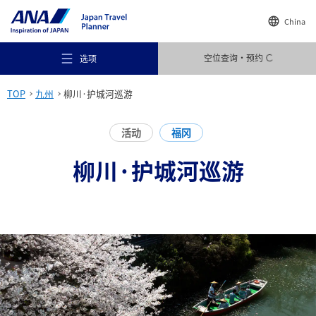
China
空位查询・预约
选项
TOP
九州
柳川·护城河巡游
活动
福冈
柳川·护城河巡游
推荐场所
旅行灵感
目的地