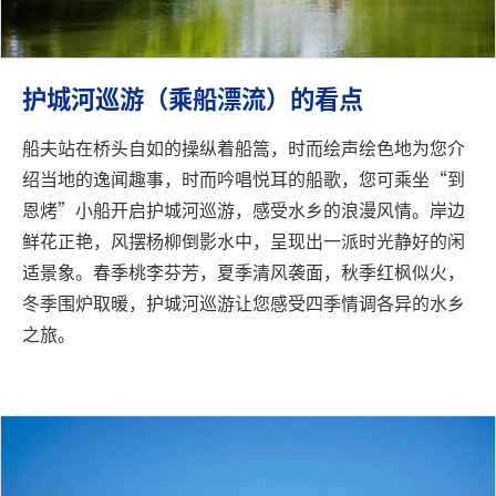
护城河巡游（乘船漂流）的看点
船夫站在桥头自如的操纵着船篙，时而绘声绘色地为您介
绍当地的逸闻趣事，时而吟唱悦耳的船歌，您可乘坐“到
恩烤”小船开启护城河巡游，感受水乡的浪漫风情。岸边
鲜花正艳，风摆杨柳倒影水中，呈现出一派时光静好的闲
适景象。春季桃李芬芳，夏季清风袭面，秋季红枫似火，
冬季围炉取暖，护城河巡游让您感受四季情调各异的水乡
之旅。