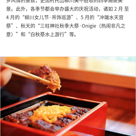
乡风情的景致，更加衬托出柳川美不胜收的四季旖旎美
景。此外，各季节都会举办盛大的庆祝活动，诸如 2 月 至
4 月的“柳川女儿节·吊饰巡游”、5 月的“冲端水天宫
祭”、秋天的“三柱神社秋季大祭·Onigie（热闹非凡之
意）”和“白秋祭水上游行”等。