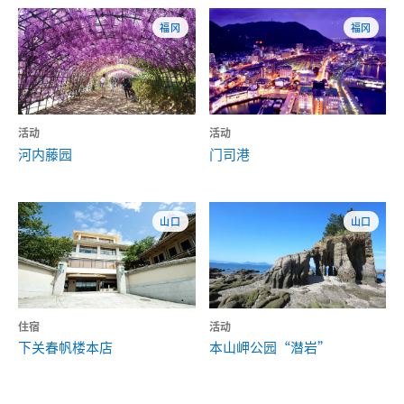
福冈
福冈
活动
活动
河内藤园
门司港
山口
山口
住宿
活动
下关春帆楼本店
本山岬公园“潜岩”