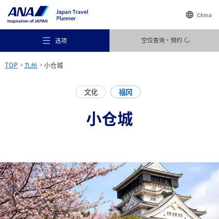
China
空位查询・预约
选项
TOP
九州
小仓城
文化
福冈
小仓城
推荐场所
旅行灵感
目的地