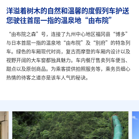
旅行信息
洋溢着树木的自然和温馨的度假列车护送
您驶往首屈一指的温泉地“由布院”
ANA 服务
“由布院之森”号，连接了九州中心地区福冈县“博多”
与日本首屈一指的温泉地“由布院”及“别府”的特急列
关闭
车。绿色的车厢现代时尚，复古而摩登的车厢内设计以及
视野开阔的大车窗都独具魅力。车内餐厅售卖列车便当、
甜点以及原创商品。为乘客提供拍照服务等，乘务员细心
热情的待客之道亦是该车人气的秘诀。