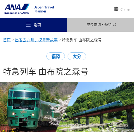
China
空位查询・预约
选项
首页
出发去九州，探寻新故事
特急列车 由布院之森号
福冈
大分
特急列车 由布院之森号
推荐场所
旅行灵感
目的地