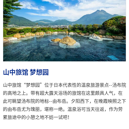
山中旅馆 梦想园
山中旅馆“梦想园”位于日本代表性的温泉旅游景点--汤布院
的高地之上。带有超大露天浴场的旅馆在这里颇具人气，在
此可眺望汤布院的地标--由布岳。夕阳西下，在晚霞映照之下
的由布岳尤为瑰丽，堪称一绝。温泉浴可当天往返，作为劳
累旅途中的小憩之地不妨一试吧！