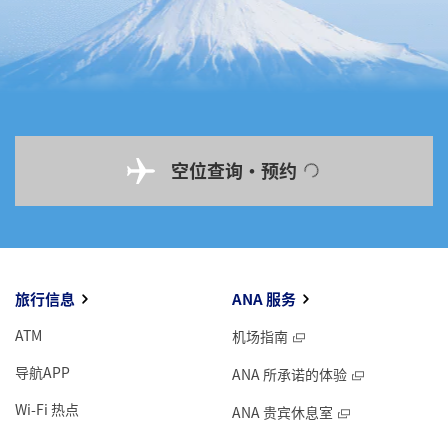
空位查询・预约
旅行信息
ANA 服务
ATM
机场指南
导航APP
ANA 所承诺的体验
Wi-Fi 热点
ANA 贵宾休息室