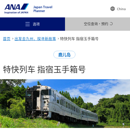
China
空位查询・预约
选项
首页
出发去九州，探寻新故事
特快列车 指宿玉手箱号
鹿儿岛
特快列车 指宿玉手箱号
推荐场所
旅行灵感
目的地