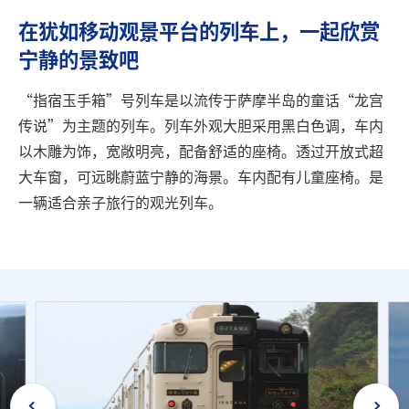
旅行信息
在犹如移动观景平台的列车上，一起欣赏
宁静的景致吧
ANA 服务
“指宿玉手箱”号列车是以流传于萨摩半岛的童话“龙宫
传说”为主题的列车。列车外观大胆采用黑白色调，车内
关闭
以木雕为饰，宽敞明亮，配备舒适的座椅。透过开放式超
大车窗，可远眺蔚蓝宁静的海景。车内配有儿童座椅。是
一辆适合亲子旅行的观光列车。