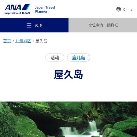
China
空位查询・预约
选项
首页
九州地区
屋久岛
活动
鹿儿岛
屋久岛
推荐场所
旅行灵感
目的地