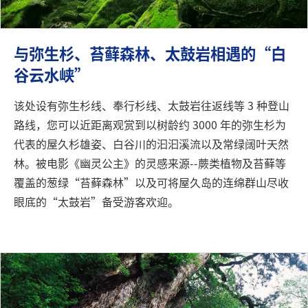
与弥生杉、苔藓森林、太鼓岩相遇的“白
谷云水峡”
该处设有弥生杉线、奉行杉线、太鼓岩往返线等 3 种登山
路线，您可以近距离观赏到以树龄约 3000 年的弥生杉为
代表的屋久杉雄姿、白谷川的汩汩溪流以及常绿阔叶天然
林。被电影《幽灵公主》的灵感来源--蕨类植物及苔藓等
覆盖的葱绿“苔藓森林”以及可将屋久岛的连绵群山尽收
眼底的“太鼓岩”备受游客欢迎。