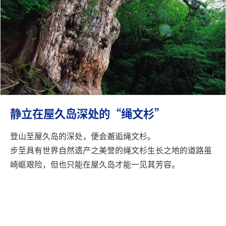
静立在屋久岛深处的“绳文杉”
登山至屋久岛的深处，便会邂逅绳文杉。
步至具有世界自然遗产之美誉的绳文杉生长之地的道路虽
崎岖艰险，但也只能在屋久岛才能一见其芳容。