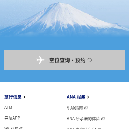
空位查询・预约
旅行信息
ANA 服务
ATM
机场指南
导航APP
ANA 所承诺的体验
Wi-Fi 热点