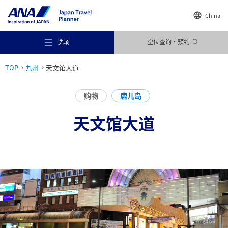
China
空位查询・预约
选项
TOP
九州
天文馆大道
购物
鹿儿岛
天文馆大道
推荐场所
旅行灵感
目的地