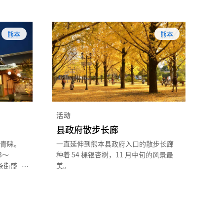
熊本
熊本
活动
县政府散步长廊
青睐。
一直延伸到熊本县政府入口的散步长廊
3～
种着 54 棵银杏树，11 月中旬的风景最
条街盛
美。
的景
伎剧院
获新生