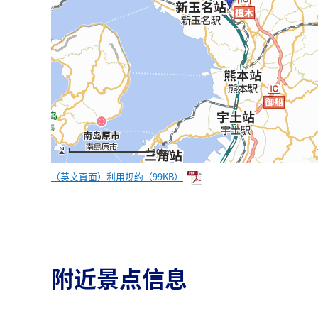
20km
（英文頁面）利用规约（99KB）
附近景点信息