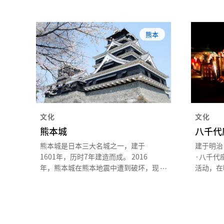
熊本
文化
文化
熊本城
八千代
熊本城是日本三大名城之一，建于
建于明治 
1601年，历时7年建造而成。 2016
·八千代
年，熊本城在熊本地震中遭到破坏，现
活动，在
正恢复重建，这座古城是熊本旅游不可
众的喜爱
错过的景点之一。 其是守望城池的熊
及而衰落
本标志性建筑。
展复兴运
定为国家
种公演活