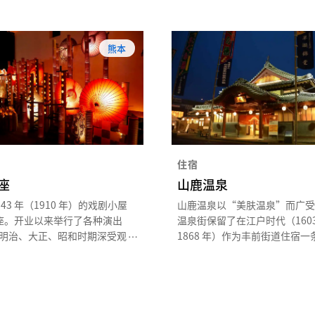
熊本
住宿
座
山鹿温泉
43 年（1910 年）的戏剧小屋
山鹿温泉以“美肤温泉”而广受
座。开业以来举行了各种演出
温泉街保留了在江户时代（160
明治、大正、昭和时期深受观
1868 年）作为丰前街道住宿一
，之后一段时期却因电视的普
极一时的氛围。这里有众多有趣
。但是，当地有志之士积极开
点，例如建于 1910 年的歌舞
动，八千代座于 1988 年被指
“八千代座”，以及穿越时空重
重要文化遗产，现在仍举行各
的“樱花温泉”等。
动。