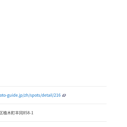
to-guide.jp/zh/spots/detail/216
植木町丰冈858-1