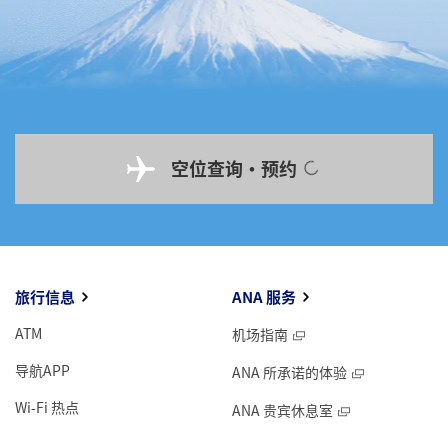
空位查询・预约
旅行信息
ANA 服务
ATM
机场指南
导航APP
ANA 所承诺的体验
Wi-Fi 热点
ANA 贵宾休息室