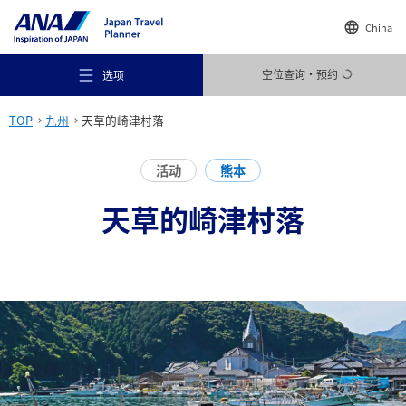
China
空位查询・预约
选项
TOP
九州
天草的崎津村落
活动
熊本
天草的崎津村落
推荐场所
旅行灵感
目的地