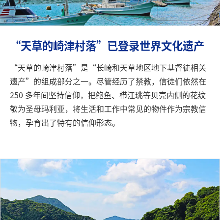
旅行信息
ANA 服务
“天草的崎津村落”已登录世界文化遗产
“天草的崎津村落”是“长崎和天草地区地下基督徒相关
关闭
遗产”的组成部分之一。尽管经历了禁教，信徒们依然在
250 多年间坚持信仰，把鲍鱼、栉江珧等贝壳内侧的花纹
敬为圣母玛利亚，将生活和工作中常见的物件作为宗教信
物，孕育出了特有的信仰形态。