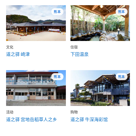
熊本
熊本
文化
住宿
道之驿 崎津
下田温泉
熊本
熊本
活动
购物
道之驿 宫地岳稻草人之乡
道之驿 牛深海彩馆