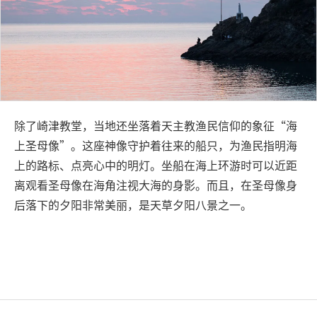
除了崎津教堂，当地还坐落着天主教渔民信仰的象征“海
上圣母像”。这座神像守护着往来的船只，为渔民指明海
上的路标、点亮心中的明灯。坐船在海上环游时可以近距
离观看圣母像在海角注视大海的身影。而且，在圣母像身
后落下的夕阳非常美丽，是天草夕阳八景之一。