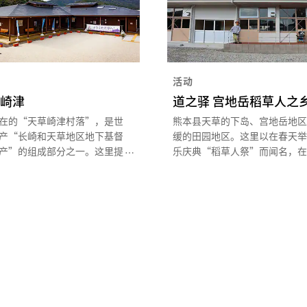
活动
 崎津
道之驿 宫地岳稻草人之
在的“天草崎津村落”，是世
熊本县天草的下岛、宫地岳地区
产“长崎和天草地区地下基督
缓的田园地区。这里以在春天举
产”的组成部分之一。这里提
乐庆典“稻草人祭”而闻名，在
堂参观和村落漫游等介绍信
的观光交流设施“道之驿 宫地
与今富基督教史的展板展示及
人之乡”里，还可以买到天草特
等服务。此外还提供自行车租
尝当地的荞麦面和乡土名菜。看
 天：200 日元）。
草人来欢迎宾客的农村风景，即
从未见过，也会感到似曾相识，
的身心得到疗愈。