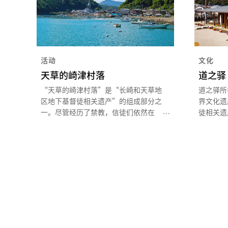
活动
文化
天草的崎津村落
道之驿
“天草的崎津村落”是“长崎和天草地
道之驿所
区地下基督徒相关遗产”的组成部分之
界文化遗
一。尽管经历了禁教，信徒们依然在
徒相关遗
250 多年间坚持信仰，把鲍鱼、栉江珧
供崎津教
等贝壳内侧的花纹敬为圣母玛利亚，将
息、崎津
生活和工作中常见的物件作为宗教信
物产销售
物，孕育出了特有的信仰形态。
赁服务（1