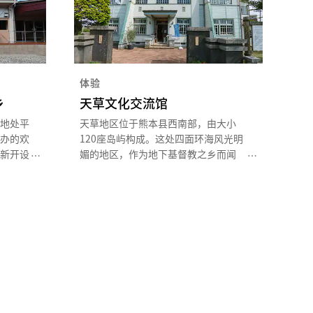
体验
乡
天草文化交流馆
地处平
天草地区位于熊本县西南部，由大小
办的欢
120座岛屿构成。这处四面环海风光明
新开设
媚的地区，作为地下基督教之乡而闻
岳稻草
名。天草文化交流馆是一座建于1935
产，品
年的珍贵西式建筑，已被指定为国家登
到用稻
录物质文化遗产。现在保留了其原有的
使之前
文化价值，以体验传统工艺及传承技术
使游客
为目的，作为学习和交流场所进行了整
备完善，您可在此体验天草的传统工艺
陶艺、制作婆罗门风筝、手鞠、泥人及
贴画等。