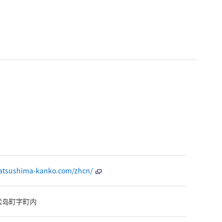
atsushima-kanko.com/zhcn/
松岛町字町内