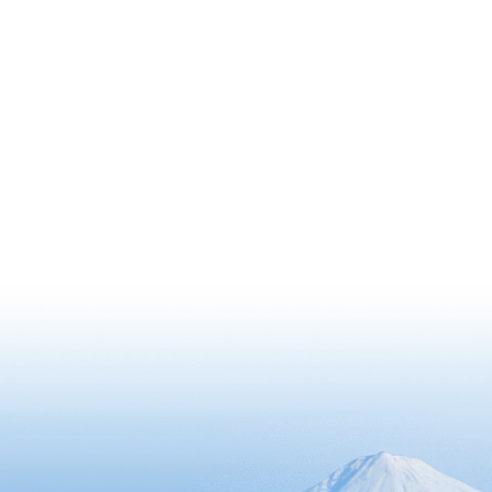
衬的绝景。
动。