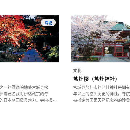
宫城
文化
盐灶樱（盐灶神社）
之一的圆通院地处宫城县松
宫城县盐灶市的盐灶神社是拥有 1
葬着著名武将伊达政宗的寺
年以上的悠久历史的神社。寺院
的日本庭园极具魅力。寺内摆
被指定为国家天然纪念物的珍贵
了玫瑰花和十字架的橱柜，是
为首，染井吉野和八重开花的垂
年前作为外交使节西渡欧洲的武
约 300 株樱花，将整座寺院染
长带回的西洋家具。日本庭园
色。盐灶樱是在一朵花上有 35～
胜景点，在红叶季举行亮灯活
淡粉色花瓣的华丽品种。由于是