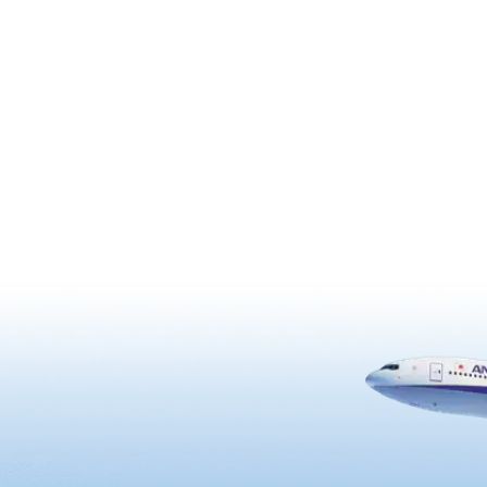
樱花，所以过了染井吉野樱等的
节才会开花。从寺院内还能欣赏
的绝景。