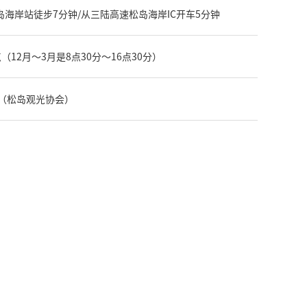
岛海岸站徒步7分钟/从三陆高速松岛海岸IC开车5分钟
点（12月～3月是8点30分～16点30分）
618（松岛观光协会）