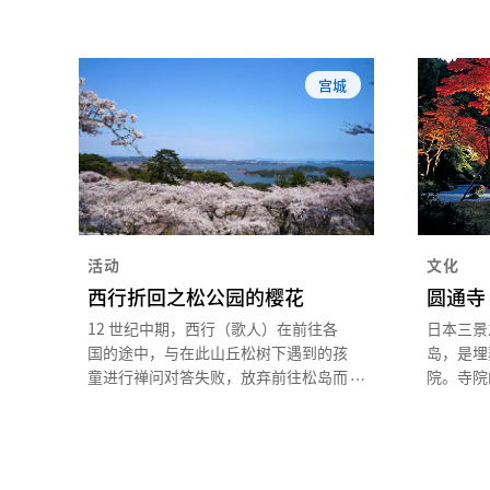
宫城
活动
文化
西行折回之松公园的樱花
圆通寺
12 世纪中期，西行（歌人）在前往各
日本三景
国的途中，与在此山丘松树下遇到的孩
岛，是埋
童进行禅问对答失败，放弃前往松岛而
院。寺院
折返，因此被命名为“西行折回之
放着雕刻
松”。公园是有约 260 株染井吉野樱盛
约400
开的赏樱胜地，从展望台可以欣赏到美
将支仓常
丽的樱花与日本三景之一的松岛湾相映
是赏枫名