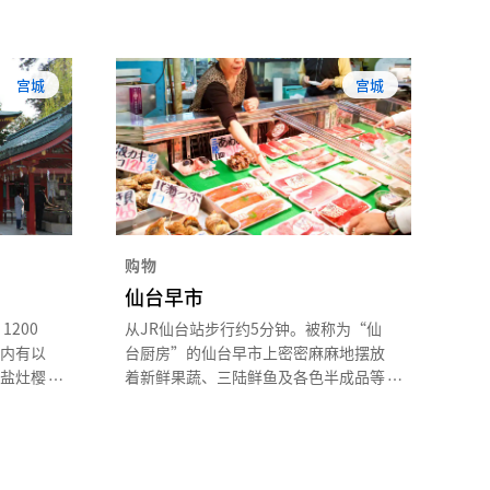
宫城
宫城
购物
仙台早市
200
从JR仙台站步行约5分钟。被称为“仙
内有以
台厨房”的仙台早市上密密麻麻地摆放
盐灶樱
着新鲜果蔬、三陆鲜鱼及各色半成品等
枝樱等
食材，每天来这里进货的饭店老板及市
成了粉
民络绎不绝。这里是游客可以体验到从
50 片
食材到传统饮食文化的多元“仙台食物
晚开的
主题乐园”。