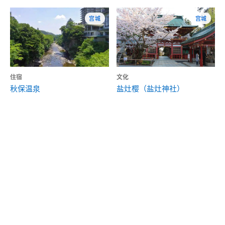
宫城
宫城
住宿
文化
秋保温泉
盐灶樱（盐灶神社）