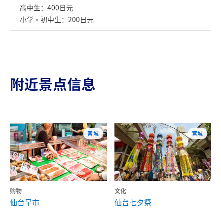
高中生：400日元
小学・初中生：200日元
附近景点信息
宫城
宫城
购物
文化
仙台早市
仙台七夕祭