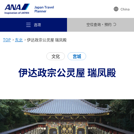
China
空位查询・预约
选项
TOP
东北
伊达政宗公灵屋 瑞凤殿
文化
宫城
伊达政宗公灵屋 瑞凤殿
推荐场所
旅行灵感
目的地