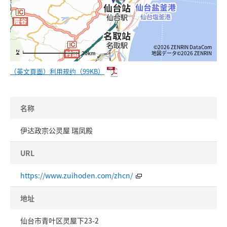
©2026 ZENRIN DataCom
地図データ©2026 ZENRIN
20km
（英文頁面）利用规约（99KB）
名称
伊达政宗公灵屋 瑞凤殿
URL
https://www.zuihoden.com/zhcn/
地址
仙台市青叶区灵屋下23-2