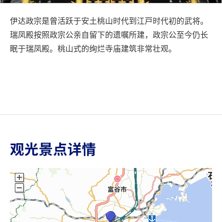
伊达政宗是曾活跃于安土桃山时代到江戸时代初的武将。
瑞凤殿按照政宗公亲自留下的遗嘱所建，政宗公至今仍长
眠于瑞凤殿。桃山式的绚烂寺庙建筑非常壮观。
观光景点详情