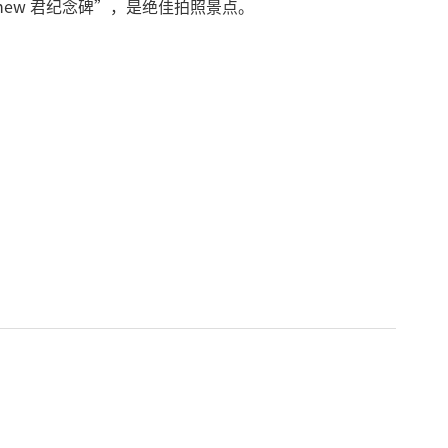
hew 君纪念碑”，是绝佳拍照景点。