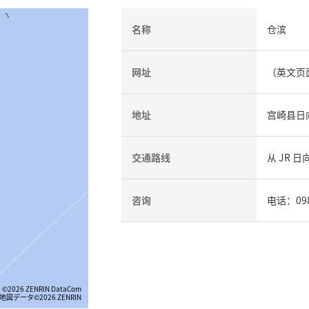
名称
仓滨
网址
（英文页
地址
宫崎县日向
交通路线
从 JR 
咨询
电话：09
©2026 ZENRIN DataCom
地図データ©2026 ZENRIN