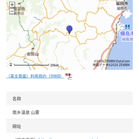
©2026 ZENRIN DataCom
地図データ©2026 ZENRIN
20km
（英文頁面）利用规约（99KB）
名称
南乡温泉 山雾
网址