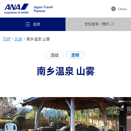
China
空位查询・预约
选项
TOP
九州
南乡温泉 山雾
活动
宫崎
南乡温泉 山雾
推荐场所
旅行灵感
目的地