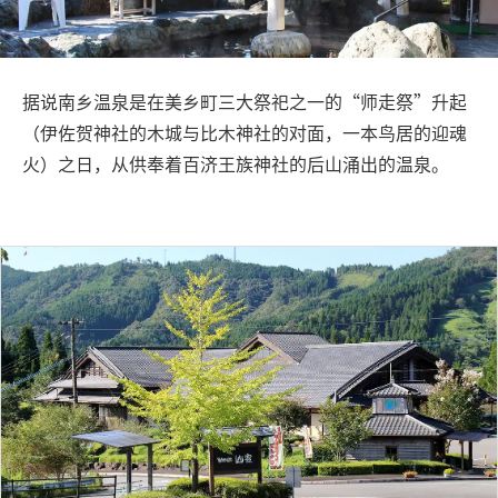
旅行信息
ANA 服务
据说南乡温泉是在美乡町三大祭祀之一的“师走祭”升起
（伊佐贺神社的木城与比木神社的对面，一本鸟居的迎魂
火）之日，从供奉着百济王族神社的后山涌出的温泉。
关闭