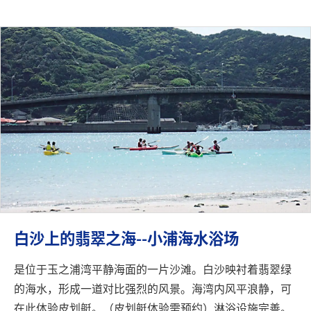
白沙上的翡翠之海--小浦海水浴场
是位于玉之浦湾平静海面的一片沙滩。白沙映衬着翡翠绿
的海水，形成一道对比强烈的风景。海湾内风平浪静，可
在此体验皮划艇。（皮划艇体验需预约）淋浴设施完善。