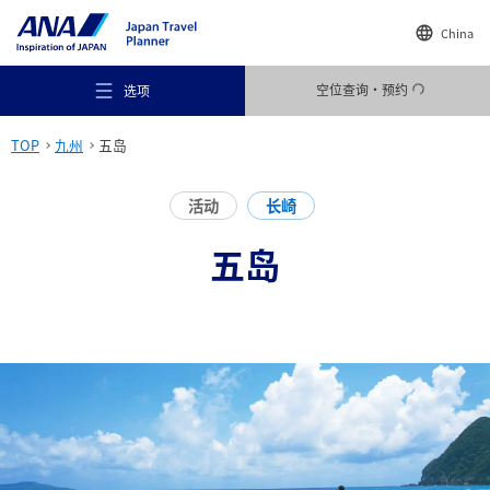
China
空位查询・预约
选项
TOP
九州
五岛
活动
长崎
五岛
推荐场所
旅行灵感
目的地