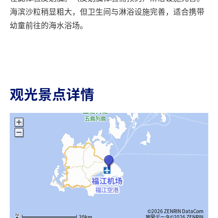
海滨沙粒稍显粗大，但卫生间与淋浴设施完善，适合携带
幼童前往的海水浴场。
观光景点详情
©2026 ZENRIN DataCom
地図データ©2026 ZENRIN
20km