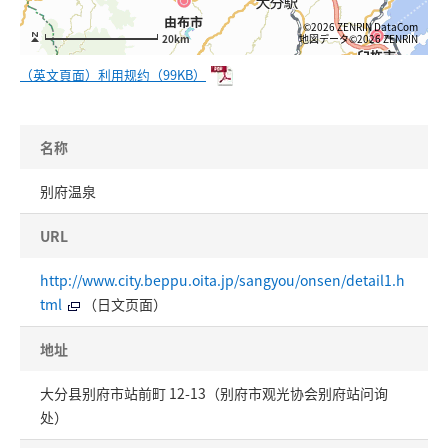
©2026 ZENRIN DataCom
地図データ©2026 ZENRIN
20km
（英文頁面）利用规约（99KB）
名称
别府温泉
URL
http://www.city.beppu.oita.jp/sangyou/onsen/detail1.h
tml
（日文页面）
地址
大分县别府市站前町 12-13（别府市观光协会别府站问询
处）