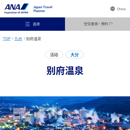
China
空位查询・预约
选项
TOP
九州
别府温泉
活动
大分
别府温泉
推荐场所
旅行灵感
目的地