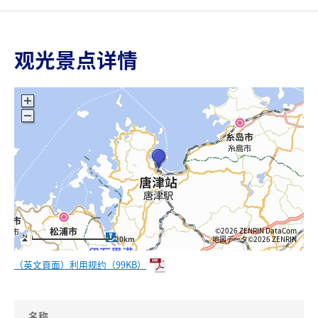
观光景点详情
©2026 ZENRIN DataCom
地図データ©2026 ZENRIN
20km
（英文頁面）利用规约（99KB）
名称