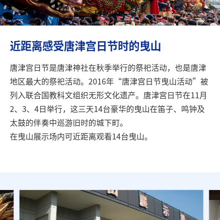
旅行信息
ANA 服务
近距离感受唐津宫日节时的曳山
唐津宫日节是唐津神社在秋季举行的祭祀活动，也是唐津
关闭
地区最大的祭祀活动。2016年“唐津宫日节曳山活动”被
列入联合国教科文组织无形文化遗产。唐津宫日节在11月
2、3、4日举行，这三天14台豪华的曳山在笛子、鸣钟及
太鼓的伴奏中巡游旧时的城下町。
在曳山展示场内可近距离观看14台曳山。