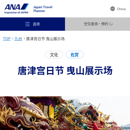
China
空位查询・预约
选项
TOP
九州
唐津宫日节 曳山展示场
文化
佐贺
唐津宫日节 曳山展示场
推荐场所
旅行灵感
目的地