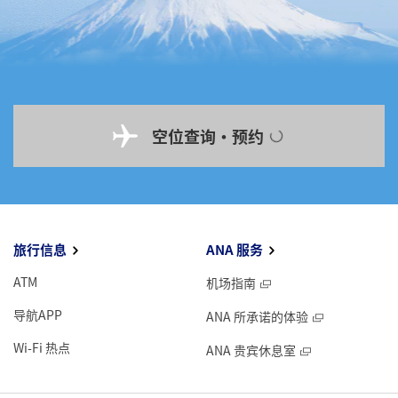
空位查询・预约
旅行信息
ANA 服务
ATM
机场指南
导航APP
ANA 所承诺的体验
Wi-Fi 热点
ANA 贵宾休息室