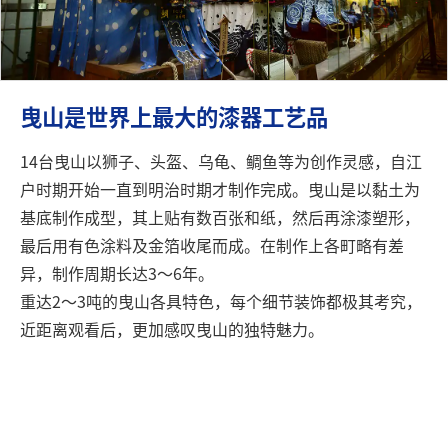
曳山是世界上最大的漆器工艺品
14台曳山以狮子、头盔、乌龟、鲷鱼等为创作灵感，自江
户时期开始一直到明治时期才制作完成。曳山是以黏土为
基底制作成型，其上贴有数百张和纸，然后再涂漆塑形，
最后用有色涂料及金箔收尾而成。在制作上各町略有差
异，制作周期长达3～6年。
重达2～3吨的曳山各具特色，每个细节装饰都极其考究，
近距离观看后，更加感叹曳山的独特魅力。