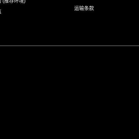
 (推荐环境)
运输条款
航