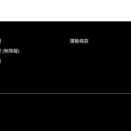
們
運輸條款
 (無障礙)
南