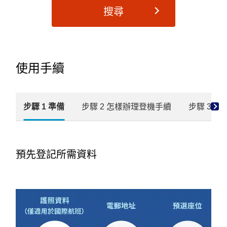
搜尋
使用手續
步驟 1 準備
步驟 2 ​怎樣辦理登機手續
步驟 3 
預先登記所需資料