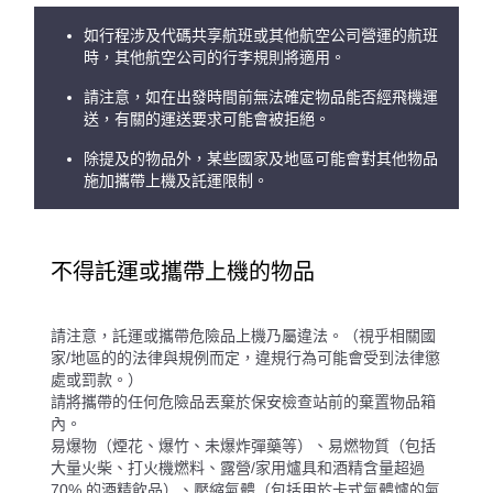
如行程涉及代碼共享航班或其他航空公司營運的航班
時，其他航空公司的行李規則將適用。
請注意，如在出發時間前無法確定物品能否經飛機運
送，有關的運送要求可能會被拒絕。
除提及的物品外，某些國家及地區可能會對其他物品
施加攜帶上機及託運限制。
不得託運或攜帶上機的物品
請注意，託運或攜帶危險品上機乃屬違法。（視乎相關國
家/地區的的法律與規例而定，違規行為可能會受到法律懲
處或罰款。）
請將攜帶的任何危險品丟棄於保安檢查站前的棄置物品箱
內。
易爆物（煙花、爆竹、未爆炸彈藥等）、易燃物質（包括
大量火柴、打火機燃料、露營/家用爐具和酒精含量超過
70% 的酒精飲品）、壓縮氣體（包括用於卡式氣體爐的氣