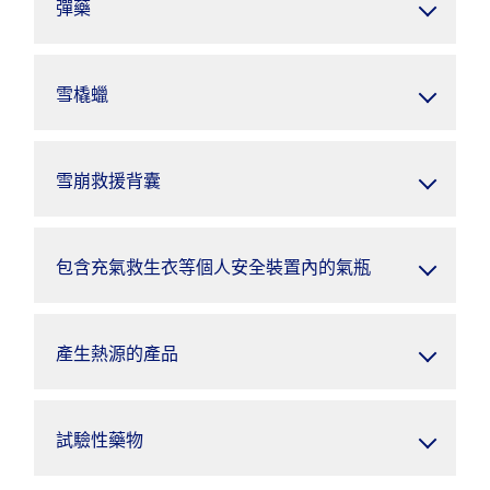
彈藥
雪橇蠟
雪崩救援背囊
包含充氣救生衣等個人安全裝置內的氣瓶
產生熱源的產品
試驗性藥物