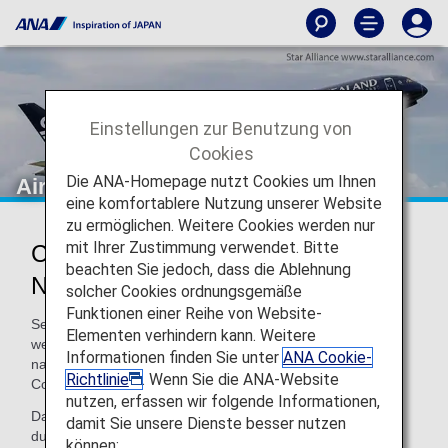
Einstellungen zur Benutzung von
Cookies
Die ANA-Homepage nutzt Cookies um Ihnen
Air New Zealand (NZ)
eine komfortablere Nutzung unserer Website
zu ermöglichen. Weitere Cookies werden nur
mit Ihrer Zustimmung verwendet. Bitte
Codeshare-Informationen für Air
beachten Sie jedoch, dass die Ablehnung
New Zealand
solcher Cookies ordnungsgemäße
Funktionen einer Reihe von Website-
Services für von ANA durchgeführte Codeshare-Flüge
Elementen verhindern kann. Weitere
werden von der durchführenden Fluggesellschaft wie
Informationen finden Sie unter
ANA Cookie-
nachfolgend angegeben erbracht. Wenn Sie einen
Richtlinie
. Wenn Sie die ANA-Website
Codeshare-Flug nutzen, beachten Sie bitte Folgendes.
nutzen, erfassen wir folgende Informationen,
Darüber hinaus gelten die Geschäftsbedingungen der
damit Sie unsere Dienste besser nutzen
durchführenden Fluggesellschaft für bestimmte Punkte.
können: