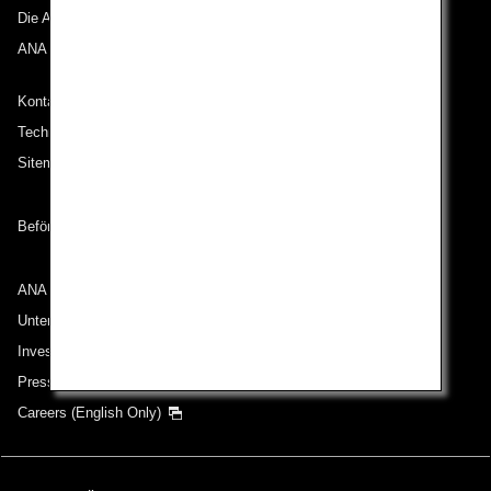
Die ANA Experience
ANA Mileage Club
Kontakt zu ANA
Technische Hilfe (Barrierefreiheit)
Sitemap
Beförderungsbedingungen
ANA Group
Unternehmen der ANA Group
Investor Relations
Pressemeldungen
Careers (English Only)