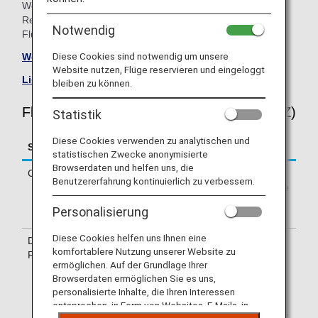
Weitere Informationen erhalten Sie zum Zeitpunkt der
Reservierung, oder Sie kontaktieren die durchführende
Notwendig
Fluggesellschaft direkt.
Diese Cookies sind notwendig um unsere
Website von Air New Zealand besuchen
.
Website nutzen, Flüge reservieren und eingeloggt
Liste von Codeshare-Flügen
.
bleiben zu können.
Fluginformationen für Air New Zealand (NZ)
Statistik
Diese Cookies verwenden zu analytischen und
Service
Beschreibung
statistischen Zwecke anonymisierte
Browserdaten und helfen uns, die
Check-in
Check-in am Schalter von Air New
Benutzererfahrung kontinuierlich zu verbessern.
Zealand (NZ). Informieren Sie sich bitte
über das auf Ihrem e-Ticket
Personalisierung
angegebene Abflugterminal.
Diese Cookies helfen uns Ihnen eine
Durchführende
Einige Flüge werden ggf. von den
komfortablere Nutzung unserer Website zu
Fluggesellschaft
Codeshare-Fluggesellschaften von Air
ermöglichen. Auf der Grundlage Ihrer
New Zealand durchgeführt, darunter
Browserdaten ermöglichen Sie es uns,
Wamos Air. Die angebotenen Services
personalisierte Inhalte, die Ihren Interessen
können von den auf Air New Zealand-
entsprechen, in Form von Websites, E-Mails, in
Flügen gebotenen Services abweichen.