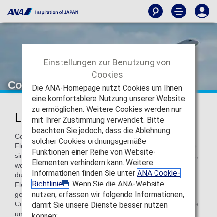
Einstellungen zur Benutzung von
Cookies
Codeshare-Flüge
Die ANA-Homepage nutzt Cookies um Ihnen
eine komfortablere Nutzung unserer Website
zu ermöglichen. Weitere Cookies werden nur
Liste von Codeshare-Flügen
mit Ihrer Zustimmung verwendet. Bitte
beachten Sie jedoch, dass die Ablehnung
Codeshare-Flüge sind Flüge, bei denen zwei oder mehr
solcher Cookies ordnungsgemäße
Fluggesellschaften kooperieren. Die entsprechenden Flüge
Funktionen einer Reihe von Website-
sind zwar mit einer ANA-Flugnummer (NH) gekennzeichnet,
Elementen verhindern kann. Weitere
werden jedoch von einer anderen Partnerfluggesellschaft
Informationen finden Sie unter
ANA Cookie-
durchgeführt. Dank der Partnerschaften, die ANA mit
Richtlinie
. Wenn Sie die ANA-Website
Fluggesellschaften aus verschiedenen Regionen
nutzen, erfassen wir folgende Informationen,
geschlossen hat, stehen unseren Kunden immer mehr
Codeshare-Flüge zur Verfügung. Das ermöglicht einfachere
damit Sie unsere Dienste besser nutzen
und günstigere Flugverbindungen zwischen Städten in der
können: