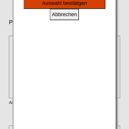
sozialen Medien und Werbung anzubieten.
Auswahl bestätigen
Abbrechen
Partnerfluggesellschaften für Inlandsflüge
AIRDO