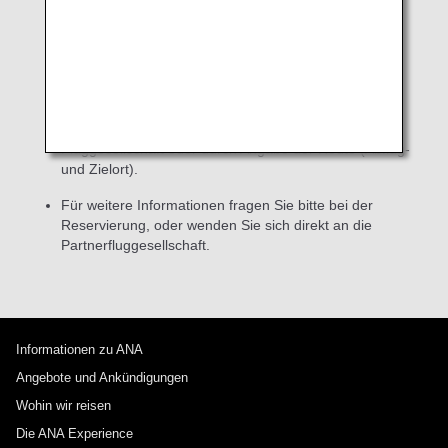
Sitzplatzreservierungen im Voraus.
Informationen zum Flugstatus von Codeshare-
Flügen finden Sie auf der Website oder anderen
Ressourcen der durchführenden Fluggesellschaft
(Partnerfluggesellschaft).
Bitte suchen Sie zunächst
anhand der Flugnummer der durchführenden
Fluggesellschaft oder durch Angabe der Route (Abflug-
und Zielort).
Für weitere Informationen fragen Sie bitte bei der
Reservierung, oder wenden Sie sich direkt an die
Partnerfluggesellschaft.
Informationen zu ANA
Angebote und Ankündigungen
Wohin wir reisen
Die ANA Experience