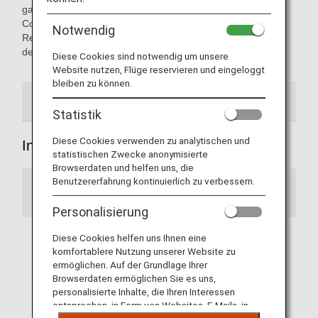
ganzen Welt. Falls es sich bei einem Flug um einen
Codeshare-Flug handelt, werden die Kunden bei der
Notwendig
Reservierung darüber informiert, welche Fluggesellschaft
den Flug durchführt.
Diese Cookies sind notwendig um unsere
Website nutzen, Flüge reservieren und eingeloggt
bleiben zu können.
Innerjapanische Flüge
Internationale Flüge
Statistik
Diese Cookies verwenden zu analytischen und
Innerjapanische Flüge
statistischen Zwecke anonymisierte
Browserdaten und helfen uns, die
Benutzererfahrung kontinuierlich zu verbessern.
Hinweis
Personalisierung
Diese Cookies helfen uns Ihnen eine
Bei innerjapanischen Codeshare-Flügen, die
komfortablere Nutzung unserer Website zu
von einer Partnerfluggesellschaft durchgeführt
ermöglichen. Auf der Grundlage Ihrer
werden, haben ausschließlich ANA Mileage
Browserdaten ermöglichen Sie es uns,
Club-Mitglieder Anspruch auf Meilengutschrift
personalisierte Inhalte, die Ihren Interessen
und Premium-Mitgliederservices. (Gültig ab
entsprechen, in Form von Websites, E-Mails, in
19. Mai)