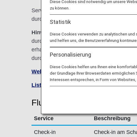
Diese Cookies sind notwendig um unsere Websit
zu können.
Services für von ANA durchgeführte Codes
durchführenden Fluggesellschaft wie nach
Statistik
Hinweis:
In den meisten Fällen gelten die
Diese Cookies verwenden zu analytischen und 
durchführenden Fluggesellschaft für Codes
und helfen uns, die Benutzererfahrung kontinuie
erhalten Sie zum Zeitpunkt der Reservierun
Personalisierung
durchführende Fluggesellschaft direkt.
Diese Cookies helfen uns Ihnen eine komfortab
Website von Shenzhen Airlines besuch
der Grundlage Ihrer Browserdaten ermöglichen Sie
Interessen entsprechen, in Form von Websites, 
Liste von Codeshare-Flügen
.
Fluginformationen für Shen
Service
Beschreibung
Check-in
Check-in am Scha