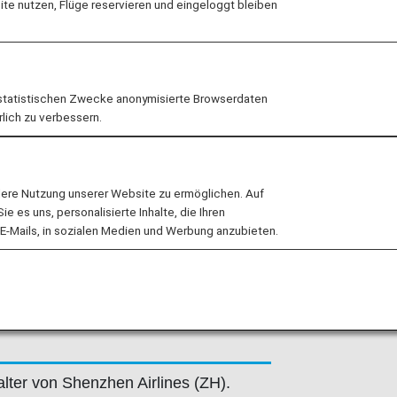
e nutzen, Flüge reservieren und eingeloggt bleiben
hare-Flüge werden von der
folgend angegeben erbracht.
 Geschäftsbedingungen der
statistischen Zwecke anonymisierte Browserdaten
hare-Flüge. Weitere Informationen
rlich zu verbessern.
g, oder Sie kontaktieren die
lere Nutzung unserer Website zu ermöglichen. Auf
en
.
 es uns, personalisierte Inhalte, die Ihren
E-Mails, in sozialen Medien und Werbung anzubieten.
zhen Airlines (ZH)
lter von Shenzhen Airlines (ZH).