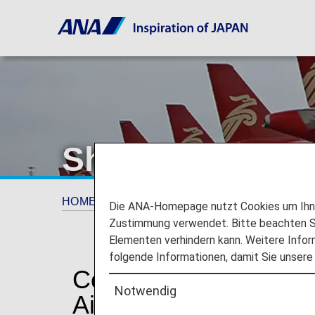
Shenzhen Airlin
HOME
Planen und Buchen
Codeshare-F
Die ANA-Homepage nutzt Cookies um Ihnen
Zustimmung verwendet. Bitte beachten Si
Elementen verhindern kann. Weitere Infor
folgende Informationen, damit Sie unsere
Codeshare-Informati
Notwendig
Airlines