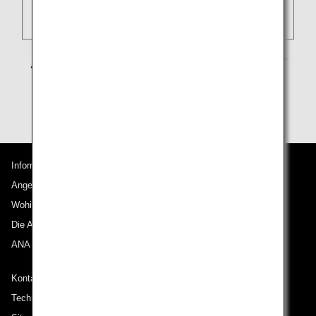
Informationen zu ANA
Angebote und Ankündigungen
Wohin wir reisen
Die ANA Experience
ANA Mileage Club
Kontakt zu ANA
Technische Hilfe (Barrierefreiheit)