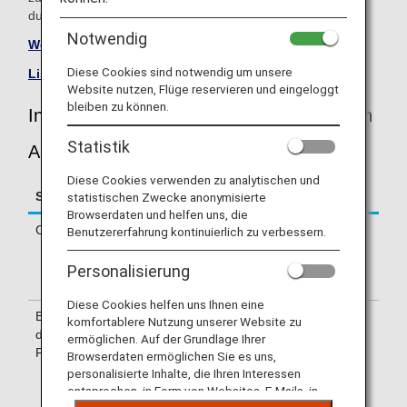
durchführende Fluggesellschaft direkt.
Notwendig
Website von South African Airways besuchen
.
Diese Cookies sind notwendig um unsere
Liste von Codeshare-Flügen
.
Website nutzen, Flüge reservieren und eingeloggt
bleiben zu können.
Informationen zu Flügen von South African
Statistik
Airways (SA)
Diese Cookies verwenden zu analytischen und
Service
Beschreibung
statistischen Zwecke anonymisierte
Browserdaten und helfen uns, die
Check-in
Check-in am Schalter von South African
Benutzererfahrung kontinuierlich zu verbessern.
Airways (SA). Informieren Sie sich bitte
über das auf Ihrem e-Ticket angegebene
Personalisierung
Abflugterminal.
Diese Cookies helfen uns Ihnen eine
Bestätigung
Die Flugnummer von South African
komfortablere Nutzung unserer Website zu
der
Airways (SA) steht auf der Bordkarte.
ermöglichen. Auf der Grundlage Ihrer
Flugnummer
Hinweise auf der Anzeigetafel im
Browserdaten ermöglichen Sie es uns,
Flughafen sind sowohl mit der NH-
personalisierte Inhalte, die Ihren Interessen
Flugnummer als auch mit der SA-
entsprechen, in Form von Websites, E-Mails, in