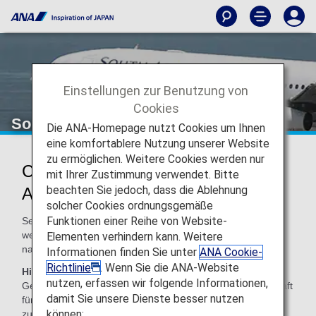
Einstellungen zur Benutzung von
Cookies
South African Airways (SA)
Die ANA-Homepage nutzt Cookies um Ihnen
eine komfortablere Nutzung unserer Website
zu ermöglichen. Weitere Cookies werden nur
Codeshare-Informationen für South
mit Ihrer Zustimmung verwendet. Bitte
beachten Sie jedoch, dass die Ablehnung
African Airways
solcher Cookies ordnungsgemäße
Funktionen einer Reihe von Website-
Services für von ANA durchgeführte Codeshare-Flüge
werden von der durchführenden Fluggesellschaft wie
Elementen verhindern kann. Weitere
nachfolgend angegeben erbracht.
Informationen finden Sie unter
ANA Cookie-
Richtlinie
. Wenn Sie die ANA-Website
Hinweis:
In den meisten Fällen gelten die
nutzen, erfassen wir folgende Informationen,
Geschäftsbedingungen der durchführenden Fluggesellschaft
damit Sie unsere Dienste besser nutzen
für Codeshare-Flüge. Weitere Informationen erhalten Sie
können:
zum Zeitpunkt der Reservierung, oder Sie kontaktieren die