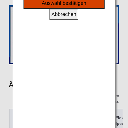
sozialen Medien und Werbung anzubieten.
Auswahl bestätigen
Abbrechen
Änderungsinformationen
* F:First Class,C:Business Class,PY:Premium
Economy,Y:Economy Class
Tarifname
Super
Speci
Flex
Value
al
Speci