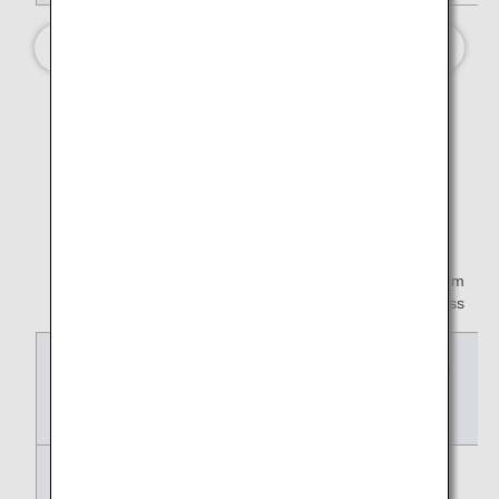
* F:First Class,C:Business Class,PY:Premium
Economy,Y:Economy Class
Tarifname *1
Basi
Ligh
Valu
c
t
e
Änderungen
Nein
Nein
Kos