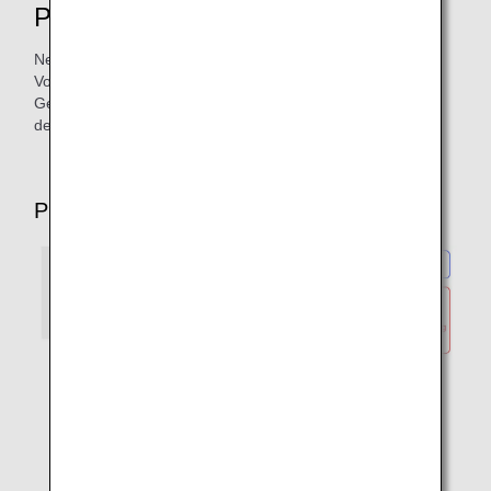
Plätzen
Neben den Tarifdetails und -bedingungen finden Sie die
Vorab-Sitzplatzreservierung und die Anzahl der
Gepäckstücke für jeden Tarif für Ihre gewählte Strecke auf
der ANA-Website unter „Sitzplatzverfügbarkeit“.
PC-Bildschirm (Beispiel)