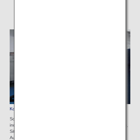
Economy Class
Kostenpflichtige Sitzplatzreservierung
Sorgen Sie für maximalen Komfort während des Fluges,
indem Sie beliebte Sitzplätze wie Gang- oder Fensterplätze,
Sitzplätze im vorderen Kabinenteil für einfaches Ein- und
Aussteigen und zusätzliche Beinfreiheit auswählen.