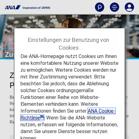
Einstellungen zur Benutzung von
Cookies
Zusätzliche Services
Die ANA-Homepage nutzt Cookies um Ihnen
eine komfortablere Nutzung unserer Website
zu ermöglichen. Weitere Cookies werden nur
Zusätzliche ANA-Services für
mit Ihrer Zustimmung verwendet. Bitte
beachten Sie jedoch, dass die Ablehnung
Passagiere
solcher Cookies ordnungsgemäße
Funktionen einer Reihe von Website-
Bei ANA möchten wir, dass Sie Ihren Urlaub im Ausland oder
Ihre Geschäftsreise mit unseren zusätzlichen Services noch
Elementen verhindern kann. Weitere
komfortabler gestalten können. Auf dieser Seite finden Sie
Informationen finden Sie unter
ANA Cookie-
Informationen zu allen verfügbaren Services für Ihre nächste
Richtlinie
. Wenn Sie die ANA-Website
Reise mit ANA.
nutzen, erfassen wir folgende Informationen,
damit Sie unsere Dienste besser nutzen
können: