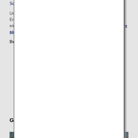
Sondermahlzeiten
Um spezielle gesundheits- oder religionsbedingte
Ernährungsbedürfnisse zu erfüllen, bietet ANA Passagieren
eine vielfältige Auswahl an speziellen Mahlzeiten.
Sehen Sie
sich auf dieser Seite Ihre Optionen an
.
Berechtigte Klassen
First Class
Business Class
Premium Economy
Economy Class
Gepäck