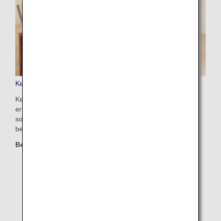
Keep My Fare
Keep My Fare ist ein praktischer Service, der es Kunden
ermöglicht, eine Reservierung und Tarifdetails zu halten,
sollten Sie mehr Zeit zur Entscheidung vor dem Ticketkauf
benötigen.
Berechtigte Klassen
First Class
Business Class
Premium Economy
Economy Class