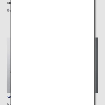
um ihre gewünschte Bordmahlzeit vorzubestellen.
Berechtigte Klassen
First Class
Vorbestellservice für Business Class Mahlzeiten
Passagiere der Business Class können ihre gewünschte