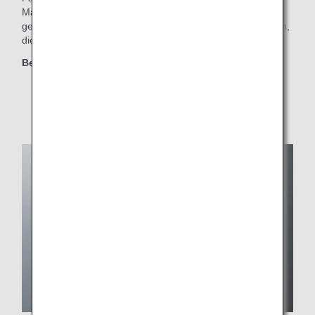
Mahlzeit vorbestellen. Passagiere ab Tokio können auf
gewissen Strecken Mahlzeiten aus Kooperationen bestellen,
die für gewöhnlich auf anderen Routen serviert werden.
Berechtigte Klassen
Business Class