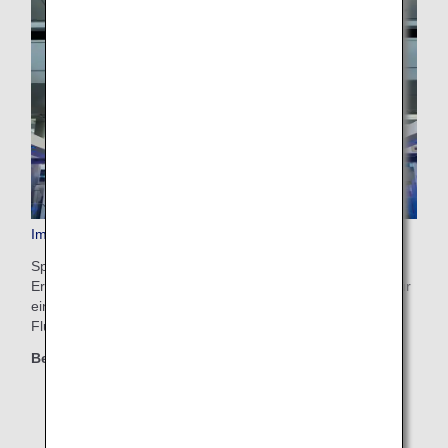
Im Voraus bezahltes Zusatzgepäck
Sparen Sie Zeit und schaffen Sie (mehr) Raum für schöne
Erinnerungen mit dem intelligenten Check-in. Sorgen Sie für
einen reibungslosen Check-in, ohne am Abflugtag am
Flughafen bezahlen zu müssen.
Berechtigte Klassen
First Class
Business Class