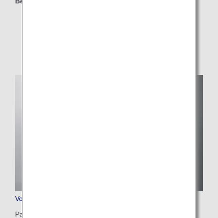
Berechtigte Klassen
Premium Economy
Economy Class
Vorbestellservice für Mahlzeiten in der First Class
Passagiere der First Class können diesen Service nutzen,