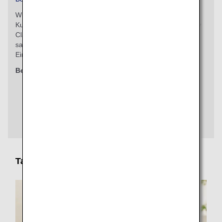
Wir akzeptieren änderbare Vorab-Reservierungen von
Kunden, die in der Premium Economy Class oder Economy
Class reisen. Genießen Sie ein exklusives Menü mit
saisonalen Zutaten, das nur auf ANA-Flügen verfügbar ist.
Ein anderes Erlebnis als normale Mahlzeiten.
Berechtigte Klassen
Premium Economy
Economy Class
Tarif / Sitzplatzreservierungen