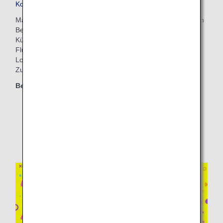
Kostenpflichtiger Lounge-Zugang
Machen Sie das Beste aus Ihrer Wartezeit in einem privaten
Bereich. Genießen Sie Getränke und Spezialitäten des
Küchenchefs, während Sie eine angenehme Zeit am
Flughafen verbringen. Sie können unsere Flughafen
Lounges zu ermäßigten Preisen genießen, wenn Sie den
Zugang im Voraus über die ANA-Website buchen.
Berechtigte Klassen
Economy Class