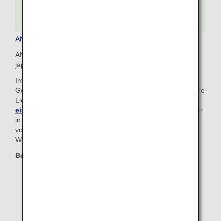
ANA COUCHii
ANA COUCHii ist der erste Couchsitzplatz, der von einer
japanischen Fluggesellschaft angeboten wird.
Im Economy-Class-Tarif können Sie für eine zusätzliche
Gebühr drei oder vier Sitzplätze kombinieren, um eine große
Liegefläche zu schaffen.
Erfahren Sie mehr über diese
einzigartige Sitzplatzauswahlmöglichkeit
. (Nur verfügbar
in Maschinen des Typs Airbus A380 auf den Strecken
von/nach Honolulu, nicht verfügbar auf der mexikanischen
Website)
Berechtigte Klassen
Economy Class