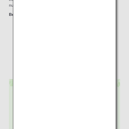
nutzen können.
Berechtigte Klassen
First Class
Business Class
Premium Economy
Economy Class