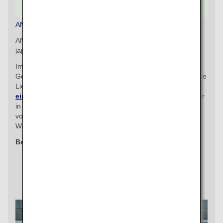
ANA COUCHii
ANA COUCHii ist der erste Couchsitzplatz, der von einer
japanischen Fluggesellschaft angeboten wird.
Im Economy-Class-Tarif können Sie für eine zusätzliche
Gebühr drei oder vier Sitzplätze kombinieren, um eine große
Liegefläche zu schaffen.
Erfahren Sie mehr über diese
einzigartige Sitzplatzauswahlmöglichkeit
. (Nur verfügbar
in Maschinen des Typs Airbus A380 auf den Strecken
von/nach Honolulu, nicht verfügbar auf der mexikanischen
Website)
Berechtigte Klassen
Economy Class