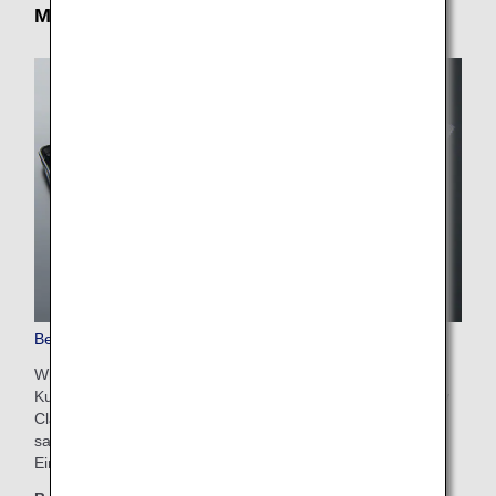
Mahlzeiten an Bord
Bezahlte Exklusivmahlzeiten
Wir akzeptieren änderbare Vorab-Reservierungen von
Kunden, die in der Premium Economy Class oder Economy
Class reisen. Genießen Sie ein exklusives Menü mit
saisonalen Zutaten, das nur auf ANA-Flügen verfügbar ist.
Ein anderes Erlebnis als normale Mahlzeiten.