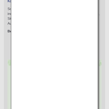
Kostenpflichtige Sitzplatzreservierung
Sorgen Sie für maximalen Komfort während des Fluges,
indem Sie beliebte Sitzplätze wie Gang- oder Fensterplätze,
Sitzplätze im vorderen Kabinenteil für einfaches Ein- und
Aussteigen und zusätzliche Beinfreiheit auswählen.
Berechtigte Klassen
Economy Class