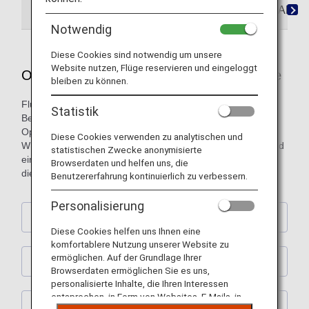
Optionale Services für internationale Flüge
ANA M
Notwendig
Diese Cookies sind notwendig um unsere
Website nutzen, Flüge reservieren und eingeloggt
Optionale Services für internationale Flüge
bleiben zu können.
Flugreisen zu etwas Besonderem machen. Eine
Statistik
Bereicherung Ihrer Reise. Sie können verschiedene
Optionen kombinieren, um Ihre Flugreisen nach Ihren
Diese Cookies verwenden zu analytischen und
Wünschen zu gestalten, sodass diese komfortabler sind und
statistischen Zwecke anonymisierte
einen Mehrwert bieten. Gestalten Sie Ihr Reiseerlebnis mit
Browserdaten und helfen uns, die
diesem Service individuell.
Benutzererfahrung kontinuierlich zu verbessern.
Personalisierung
Tarif / Sitzplatzreservierungen
Diese Cookies helfen uns Ihnen eine
komfortablere Nutzung unserer Website zu
ermöglichen. Auf der Grundlage Ihrer
Mahlzeiten an Bord
Browserdaten ermöglichen Sie es uns,
personalisierte Inhalte, die Ihren Interessen
entsprechen, in Form von Websites, E-Mails, in
Gepäck