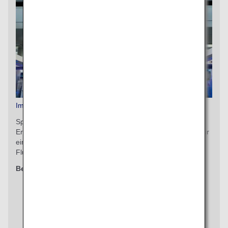
Im Voraus bezahltes Zusatzgepäck
Sparen Sie Zeit und schaffen Sie (mehr) Raum für schöne
Erinnerungen mit dem intelligenten Check-in. Sorgen Sie für
einen reibungslosen Check-in, ohne am Abflugtag am
Flughafen bezahlen zu müssen.
Berechtigte Klassen
First Class
Business Class
Premium Economy