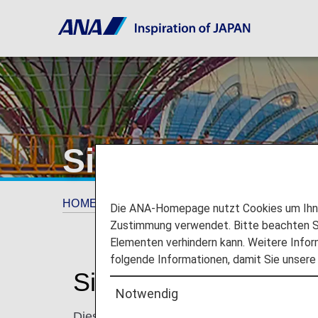
Singapur
HOME
Planen und Buchen
Wohin wir rei
Die ANA-Homepage nutzt Cookies um Ihnen
Zustimmung verwendet. Bitte beachten Si
Elementen verhindern kann. Weitere Infor
folgende Informationen, damit Sie unsere
Singapur entdecken
Notwendig
Dieser kleine Stadtstaat beherbergt einen d