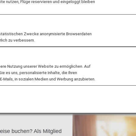
e nutzen, Flüge reservieren und eingeloggt bleiben
r Kulturen aus der Region
hin bekannt für seine
 das pulsierende
p oder Ausgangspunkt für
statistischen Zwecke anonymisierte Browserdaten
rlich zu verbessern.
lere Nutzung unserer Website zu ermöglichen. Auf
 es uns, personalisierte Inhalte, die Ihren
E-Mails, in sozialen Medien und Werbung anzubieten.
eise buchen? Als Mitglied