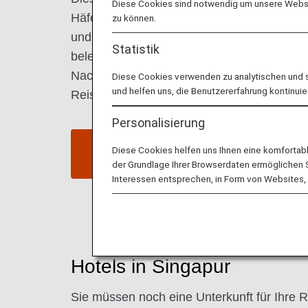
Diese Cookies sind notwendig um unsere Websit
Häfen und dient gleichzeitig als Mosaik de
zu können.
und aus der ganzen Welt. Singapur ist weit
Statistik
belebten Restaurants, Einkaufszentren und
Nachtleben und ist ein guter Zwischenstop
Diese Cookies verwenden zu analytischen und 
und helfen uns, die Benutzererfahrung kontinuie
Reisende nach Südostasien.
Personalisierung
Flüge nach Singapur
Diese Cookies helfen uns Ihnen eine komfortab
suchen
der Grundlage Ihrer Browserdaten ermöglichen Sie
Interessen entsprechen, in Form von Websites, 
Hotels in Singapur
Sie müssen noch eine Unterkunft für Ihre R