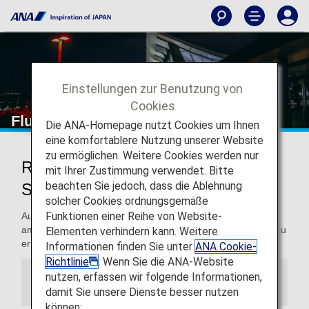
Einstellungen zur Benutzung von
Cookies
Flughafen Singapur Changi
Die ANA-Homepage nutzt Cookies um Ihnen
eine komfortablere Nutzung unserer Website
zu ermöglichen. Weitere Cookies werden nur
Reisen zum und vom Flughafen
mit Ihrer Zustimmung verwendet. Bitte
beachten Sie jedoch, dass die Ablehnung
Singapur Changi
solcher Cookies ordnungsgemäße
Funktionen einer Reihe von Website-
Auf dieser Seite finden Sie Informationen, um sich einfach
am Flughafen Singapur Changi zu orientieren und Ihr Ziel zu
Elementen verhindern kann. Weitere
erreichen.
Informationen finden Sie unter
ANA Cookie-
Richtlinie
. Wenn Sie die ANA-Website
nutzen, erfassen wir folgende Informationen,
Hinweis
damit Sie unsere Dienste besser nutzen
können: