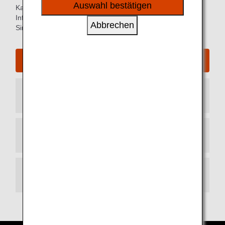
sozialen Medien und Werbung anzubieten.
Auswahl bestätigen
Karten der Ankunfts- und Abflugterminals und weitere
Informationen für die bessere Orientierung am Flughafen
Abbrechen
Singapur Changi.
Website des Flughafens Singapur Changi
Ankunftsterminal
Abflugterminal
Transit