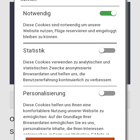
Seit dem 10. April 2020 steht der Schalter für
Notwendig
frühen Check-in vorübergehend nicht zur
Verfügung.
Diese Cookies sind notwendig um unsere
Website nutzen, Flüge reservieren und eingeloggt
Terminal-Wechsel am Flughafen Singapur
bleiben zu können.
Changi
Statistik
* Von der ANA Group durchgeführte Flüge starten
und landen am internationalen Flughafen Singapur
Diese Cookies verwenden zu analytischen und
bis zum 4. Oktober 2023 an Terminal 1.
statistischen Zwecke anonymisierte
Ab dem 5. Oktober 2023 werden Flüge in Terminal
Browserdaten und helfen uns, die
2 abfliegen und ankommen.
Benutzererfahrung kontinuierlich zu verbessern.
Personalisierung
Flughafenführer
Diese Cookies helfen uns Ihnen eine
komfortablere Nutzung unserer Website zu
ermöglichen. Auf der Grundlage Ihrer
Orientierungshilfe für den Flughafen
Browserdaten ermöglichen Sie es uns,
personalisierte Inhalte, die Ihren Interessen
Singapur Changi
entsprechen, in Form von Websites, E-Mails, in