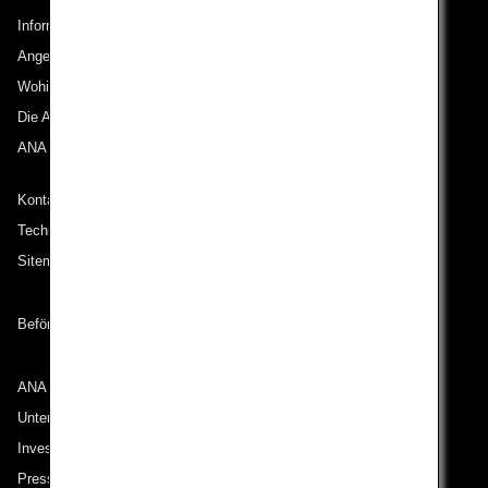
Informationen zu ANA
Angebote und Ankündigungen
Wohin wir reisen
Die ANA Experience
ANA Mileage Club
Kontakt zu ANA
Technische Hilfe (Barrierefreiheit)
Sitemap
Beförderungsbedingungen
ANA Group
Unternehmen der ANA Group
Investor Relations
Pressemeldungen