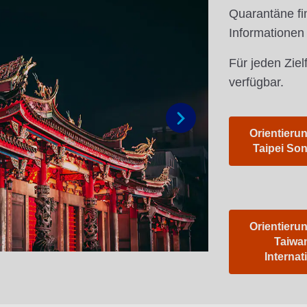
Quarantäne fi
Informationen
Für jeden Ziel
verfügbar.
Orientierun
Weiter
Taipei So
Orientierun
Taiwa
Internat