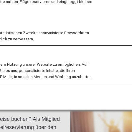
e nutzen, Flüge reservieren und eingeloggt bleiben
 widerspiegelt. Lassen Sie
hnen, und bewundern Sie
el des majestätischen
statistischen Zwecke anonymisierte Browserdaten
rlich zu verbessern.
lere Nutzung unserer Website zu ermöglichen. Auf
 es uns, personalisierte Inhalte, die Ihren
E-Mails, in sozialen Medien und Werbung anzubieten.
eise buchen? Als Mitglied
elreservierung über den