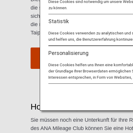
Diese Cookies sind notwendig um unsere Websit
die sich in den Straßen und der Architektur
zu können.
sich vom fantastischen Street Food verwö
Statistik
die moderne Skyline dieser Stadt vom Gipf
Taipei 101.
Diese Cookies verwenden zu analytischen und 
und helfen uns, die Benutzererfahrung kontinuie
Personalisierung
Flüge nach Taipei suchen
Diese Cookies helfen uns Ihnen eine komfortab
der Grundlage Ihrer Browserdaten ermöglichen Sie
Interessen entsprechen, in Form von Websites, 
Hotels in Taipei
Sie müssen noch eine Unterkunft für Ihre R
des ANA Mileage Club können Sie eine Hot