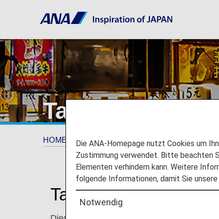
Taipei
HOME
Planen und Buchen
Wohin wir rei
Die ANA-Homepage nutzt Cookies um Ihnen
Zustimmung verwendet. Bitte beachten Si
Elementen verhindern kann. Weitere Infor
folgende Informationen, damit Sie unsere
Taipei entdecken
Notwendig
Diese aufregende Stadt ist eine Mischung a