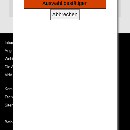
sozialen Medien und Werbung anzubieten.
Auswahl bestätigen
Transit
Abbrechen
Informationen zu ANA
Angebote und Ankündigungen
Wohin wir reisen
Die ANA Experience
ANA Mileage Club
Kontakt zu ANA
Technische Hilfe (Barrierefreiheit)
Sitemap
Beförderungsbedingungen