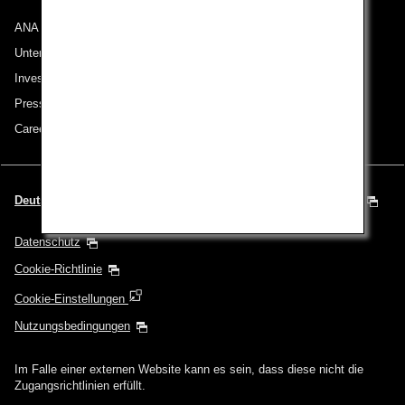
ANA Group
Unternehmen der ANA Group
Investor Relations
Pressemeldungen
Careers (English Only)
Deutsch | Österreich (Wählen Sie Ihre Stadt und Ihre Sprache)
Datenschutz
Cookie-Richtlinie
Cookie-Einstellungen
Nutzungsbedingungen
Im Falle einer externen Website kann es sein, dass diese nicht die
Zugangsrichtlinien erfüllt.