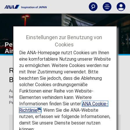
Einstellungen zur Benutzung von
Peking / Beijing Capital International
Cookies
Airport
Die ANA-Homepage nutzt Cookies um Ihnen
eine komfortablere Nutzung unserer Website
zu ermöglichen. Weitere Cookies werden nur
Reisen zum und vom Peking /
mit Ihrer Zustimmung verwendet. Bitte
beachten Sie jedoch, dass die Ablehnung
Beijing Capital International Airport
solcher Cookies ordnungsgemäße
Funktionen einer Reihe von Website-
Auf dieser Seite finden Sie die Informationen, die Sie
benötigen, um sich einfach im Internationalen Flughafen
Elementen verhindern kann. Weitere
Peking orientieren und Ihr Reiseziel finden zu können.
Informationen finden Sie unter
ANA Cookie-
Richtlinie
. Wenn Sie die ANA-Website
nutzen, erfassen wir folgende Informationen,
damit Sie unsere Dienste besser nutzen
Flughafenführer
Besondere Hinweise
können: