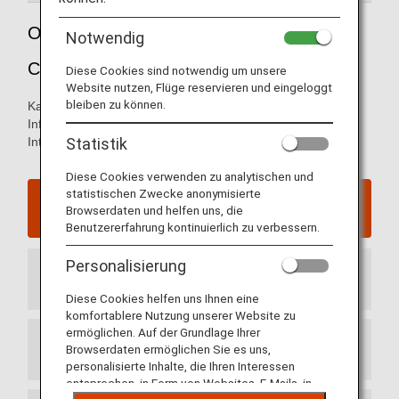
Orientierungshilfe für den Peking / Beijing
Notwendig
Capital International Airport
Diese Cookies sind notwendig um unsere
Website nutzen, Flüge reservieren und eingeloggt
bleiben zu können.
Karten der Ankunfts- und Abflugterminals und andere
Informationen für die bessere Orientierung im
Statistik
Internationalen Flughafen Peking.
Diese Cookies verwenden zu analytischen und
statistischen Zwecke anonymisierte
Website des Peking / Beijing Capital
Browserdaten und helfen uns, die
International Airport
Benutzererfahrung kontinuierlich zu verbessern.
Personalisierung
Ankunftsterminal
Diese Cookies helfen uns Ihnen eine
komfortablere Nutzung unserer Website zu
ermöglichen. Auf der Grundlage Ihrer
Browserdaten ermöglichen Sie es uns,
Abflugterminal
personalisierte Inhalte, die Ihren Interessen
entsprechen, in Form von Websites, E-Mails, in