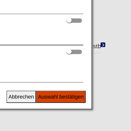
ntweder am Schalter oder an einem
ngs-Kioske
Verwenden der Selbstbedienungs-
Abbrechen
Auswahl bestätigen