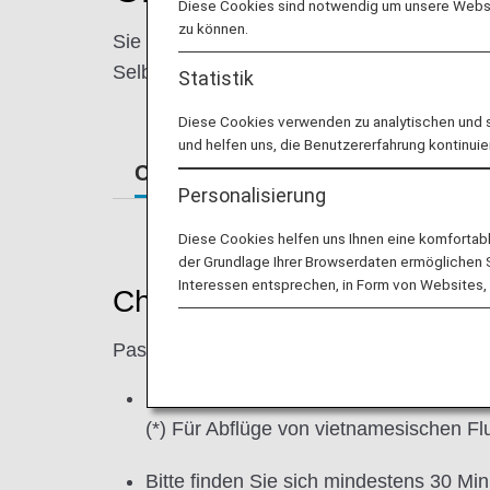
Diese Cookies sind notwendig um unsere Websit
zu können.
Sie erhalten alle Informationen, die Sie 
Selbstbedienungs-Kiosk.
Statistik
Diese Cookies verwenden zu analytischen und 
und helfen uns, die Benutzererfahrung kontinuie
Check-in am Flughafen
Öffnun
Personalisierung
Diese Cookies helfen uns Ihnen eine komfortab
der Grundlage Ihrer Browserdaten ermöglichen Sie
Interessen entsprechen, in Form von Websites, 
Check-in am Flughafen
Passagiere, die nicht
online eingecheckt
Bitte schließen Sie den Check-in für si
(*) Für Abflüge von vietnamesischen Fl
Bitte finden Sie sich mindestens 30 Mi