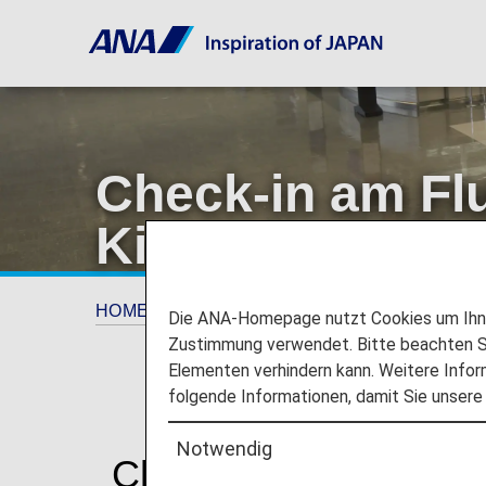
Check-in am Fl
Kioske
HOME
Reiseinformationen
Check-in am F
Die ANA-Homepage nutzt Cookies um Ihnen
Zustimmung verwendet. Bitte beachten Si
Elementen verhindern kann. Weitere Infor
folgende Informationen, damit Sie unsere
Notwendig
Check-in am Flughaf