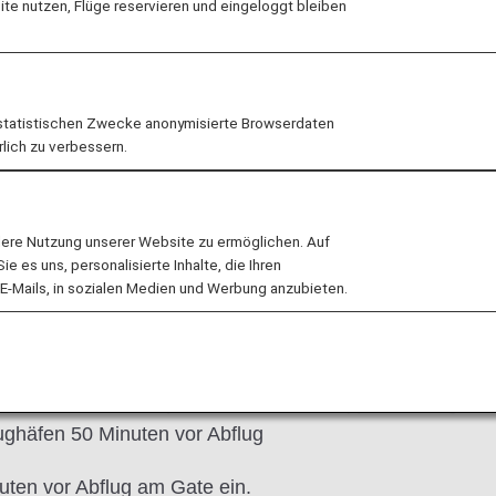
e nutzen, Flüge reservieren und eingeloggt bleiben
zum Einchecken für Ihren Flug am Flughafen benötigen, e
statistischen Zwecke anonymisierte Browserdaten
rlich zu verbessern.
gszeiten der Check-in-Schalter
Selbstbedienu
lere Nutzung unserer Website zu ermöglichen. Auf
 es uns, personalisierte Inhalte, die Ihren
E-Mails, in sozialen Medien und Werbung anzubieten.
 haben
, müssen am Flughafen einchecken.
ch selbst und Ihr Gepäck bis 60 Minuten(*) vor Abflug ab.
ughäfen 50 Minuten vor Abflug
nuten vor Abflug am Gate ein.